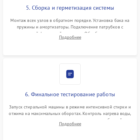
5. Сборка и герметизация системы
Монтаж всех узлов в обратном порядке. Установка бака на
пружины и амортизаторы. Подключение патрубков с
надежной фиксацией хомутами. Обработка стыков
Подробнее
герметиком для предотвращения возможных протечек воды.
6. Финальное тестирование работы
Запуск стиральной машины в режиме интенсивной стирки и
отжима на максимальных оборотах. Контроль нагрева воды,
корректности слива, отсутствия излишних вибраций,
Подробнее
посторонних стуков и протечек под корпусом.