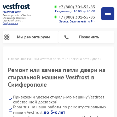
+7 (800) 301-55-83
Ежедневно, с 10:00 до 20:00
FIX-VESTFROST
Ремонт устройств Vestfrost
+7 (800) 301-55-83
Специализированный
cервисный центр г.
Звонок бесплатный по РФ
Симферополь
Мы ремонтируем
Позвонить
ополе
Стиральная машина Vestfrost ремонт или замена петли двери
Ремонт или замена петли двери на
стиральной машине Vestfrost в
Симферополе
Привезем и увезем стиральную машину Vestfrost
собственной доставкой
Гарантия на наши работы по ремонту стиральных
Ремонт холодильников Vestfrost
Ремонт посудомоечных машин Vestfrost
Ремонт варочных панелей Vestfrost
Ремонт сушильных машин Vestfrost
Ремонт морозильных камер Vestfrost
Ремонт духовых шкафов Vestfrost
Ремонт водонагревателей Vestfrost
Ремонт винных шкафов Vestfrost
до 3-х лет
машин Vestfrost