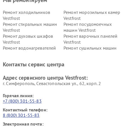
Ремонт холодильников
Ремонт морозильных камер
Vestfrost
Vestfrost
Ремонт стиральных машин
Ремонт посудомоечных
Vestfrost
машин Vestfrost
Ремонт духовых шкафов
Ремонт варочных панелей
Vestfrost
Vestfrost
Ремонт водонагревателей
Ремонт сушильных машин
Vestfrost
Vestfrost
Ремонт винных шкафов
Ремонт вытяжек Vestfrost
Контакты сервис центра
Vestfrost
Ремонт пылесосов Vestfrost
Адрес сервисного центра Vestfrost:
г. Симферополь, Севастопольская ул., 62, корп. 2
Горячая линия:
+7 (800) 301-55-83
Контактный телефон:
8 (800) 301-55-83
Электронная почта: