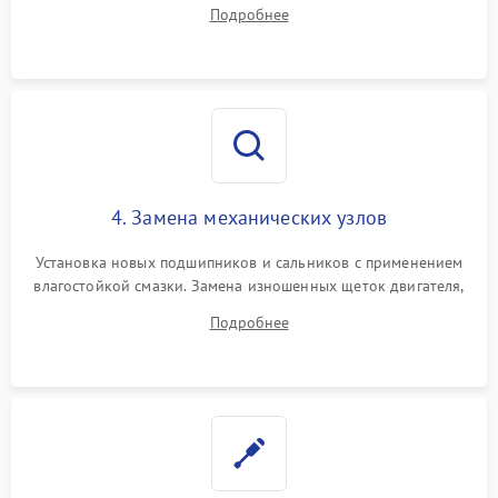
дорожек или замена симисторов на плате управления.
Подробнее
Восстановление целостности проводки и контактов.
4. Замена механических узлов
Установка новых подшипников и сальников с применением
влагостойкой смазки. Замена изношенных щеток двигателя,
порванного ремня привода, неисправного сливного насоса
Подробнее
или поврежденной резиновой манжеты.