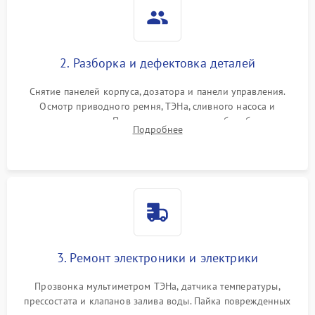
2. Разборка и дефектовка деталей
Снятие панелей корпуса, дозатора и панели управления.
Осмотр приводного ремня, ТЭНа, сливного насоса и
амортизаторов. Проверка подшипников барабана и
Подробнее
крестовины на износ, а манжеты люка на разрывы.
3. Ремонт электроники и электрики
Прозвонка мультиметром ТЭНа, датчика температуры,
прессостата и клапанов залива воды. Пайка поврежденных