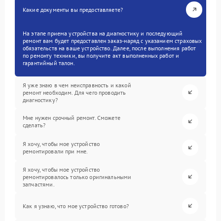
Какие документы вы предоставляете?
На этапе приема устройства на диагностику и последующий
ремонт вам будет предоставлен заказ-наряд с указанием страховых
обязательств на ваше устройство. Далее, после выполнения работ
по ремонту техники, вы получите акт выполненных работ и
гарантийный талон.
Я уже знаю в чем неисправность и какой
ремонт необходим. Для чего проводить
диагностику?
Мне нужен срочный ремонт. Сможете
сделать?
Я хочу, чтобы мое устройство
ремонтировали при мне.
Я хочу, чтобы мое устройство
ремонтировалось только оригинальными
запчастями.
Как я узнаю, что мое устройство готово?