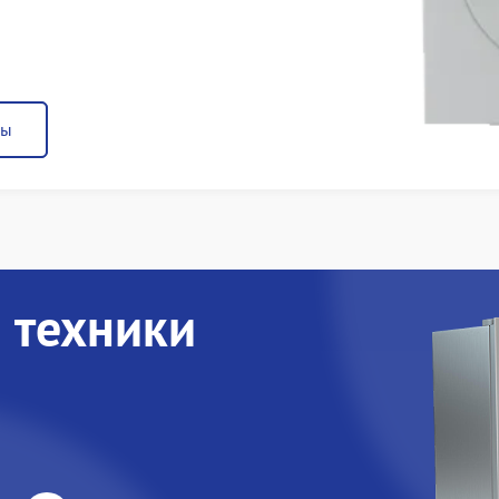
ны
 техники