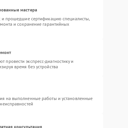
рованные мастера
st и прошедшие сертификацию специалисты,
емонта и сохранение гарантийных
емонт
т провести экспресс-диагностику и
зируя время без устройства
тия на выполненные работы и установленные
 неисправностей
латная консультация