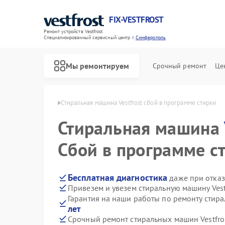
FIX-VESTFROST
Ремонт устройств Vestfrost
Специализированный cервисный центр г.
Симферополь
Мы ремонтируем
Срочный ремонт
Це
frost в Симферополе
Стиральная машина Vestfrost сбой в программе стирки
Стиральная машина
Сбой в программе с
Бесплатная диагностика
даже при отказ
Привезем и увезем стиральную машину Vest
Гарантия на наши работы по ремонту стира
лет
Срочный ремонт стиральных машин Vestfros
Ремонт холодильников Vestfrost
Ремонт морозильных камер Vestfrost
Ремонт посудомоечных машин Vestfrost
Ремонт духовых шкафов Vestfrost
Ремонт варочных панелей Vestfrost
Ремонт водонагревателей Vestfrost
Ремонт сушильных машин Vestfrost
Ремонт винных шкафов Vestfrost