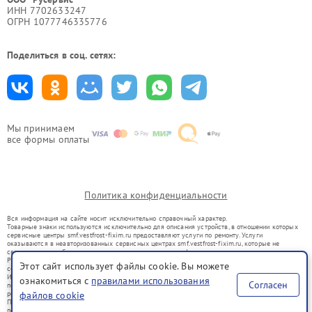
ИНН 7702633247
ОГРН 1077746335776
Поделиться в соц. сетях:
Мы принимаем
все формы оплаты
Политика конфиденциальности
Вся информация на сайте носит исключительно справочный характер.
Товарные знаки используются исключительно для описания устройств, в отношении которых
сервисные центры smf.vestfrost-fixim.ru предоставляют услуги по ремонту. Услуги
оказываются в неавторизованных сервисных центрах smf.vestfrost-fixim.ru, которые не
связаны с правообладателями товарных знаков или их официальными представителями.
Ремонт осуществляется для устройств, уже введенных в гражданский оборот в соответствии
Этот сайт использует файлы cookie. Вы можете
со статьей 1487 ГК РФ.
Использование товарных знаков не преследует цели индивидуализации услуг или введения
ознакомиться с
правилами использования
Согласен
потребителей в заблуждение, а служит для информирования о предоставляемых услугах по
ремонту техники указанных брендов.
файлов cookie
Представленная на сайте информация не является публичной офертой, определяемой
положениями Статьи 437(2) Гражданского кодекса РФ