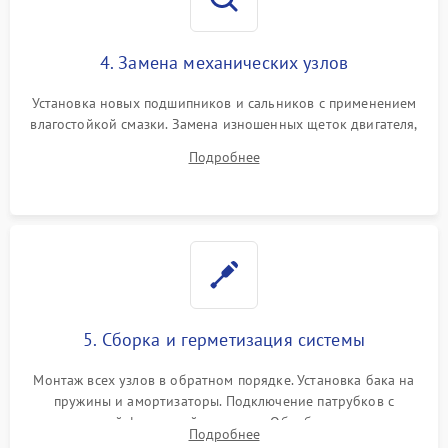
4. Замена механических узлов
Установка новых подшипников и сальников с применением
влагостойкой смазки. Замена изношенных щеток двигателя,
порванного ремня привода, неисправного сливного насоса
Подробнее
или поврежденной резиновой манжеты.
5. Сборка и герметизация системы
Монтаж всех узлов в обратном порядке. Установка бака на
пружины и амортизаторы. Подключение патрубков с
надежной фиксацией хомутами. Обработка стыков
Подробнее
герметиком для предотвращения возможных протечек воды.