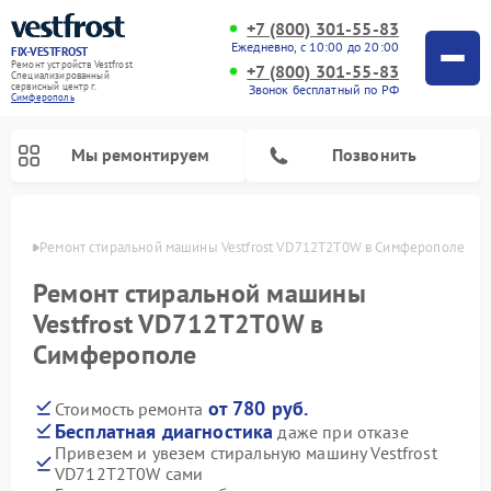
+7 (800) 301-55-83
Ежедневно, с 10:00 до 20:00
FIX-VESTFROST
Ремонт устройств Vestfrost
+7 (800) 301-55-83
Специализированный
cервисный центр г.
Звонок бесплатный по РФ
Симферополь
Мы ремонтируем
Позвонить
ополе
Ремонт стиральной машины Vestfrost VD712T2T0W в Симферополе
Ремонт стиральной машины
Vestfrost VD712T2T0W в
Симферополе
от 780 руб.
Стоимость ремонта
Бесплатная диагностика
даже при отказе
Привезем и увезем стиральную машину Vestfrost
Ремонт холодильников Vestfrost
Ремонт посудомоечных машин Vestfrost
Ремонт варочных панелей Vestfrost
Ремонт сушильных машин Vestfrost
Ремонт морозильных камер Vestfrost
Ремонт духовых шкафов Vestfrost
Ремонт водонагревателей Vestfrost
Ремонт винных шкафов Vestfrost
VD712T2T0W сами