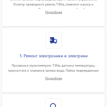
Осмотр приводного ремня, ТЭНа, сливного насоса и
амортизаторов. Проверка подшипников барабана и
Подробнее
крестовины на износ, а манжеты люка на разрывы.
3. Ремонт электроники и электрики
Прозвонка мультиметром ТЭНа, датчика температуры,
прессостата и клапанов залива воды. Пайка поврежденных
дорожек или замена симисторов на плате управления.
Подробнее
Восстановление целостности проводки и контактов.