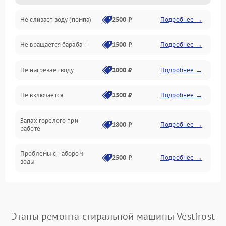
Не сливает воду (помпа)
2500 ₽
Подробнее →
Водоснабжение
Не вращается барабан
1500 ₽
Подробнее →
Слив
Не нагревает воду
2000 ₽
Подробнее →
Программное обеспечение
Не включается
1500 ₽
Подробнее →
Запах горелого при
1800 ₽
Подробнее →
работе
Проблемы с набором
2500 ₽
Подробнее →
воды
Замена ТЭНа
2200 ₽
Подробнее →
Замена платы управления
2200 ₽
Подробнее →
Этапы ремонта стиральной машины Vestfrost