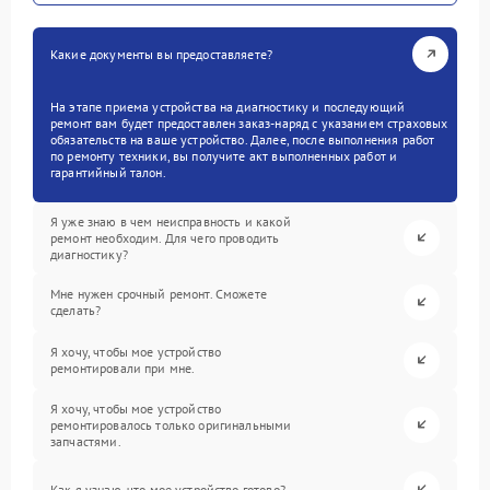
Какие документы вы предоставляете?
На этапе приема устройства на диагностику и последующий
ремонт вам будет предоставлен заказ-наряд с указанием страховых
обязательств на ваше устройство. Далее, после выполнения работ
по ремонту техники, вы получите акт выполненных работ и
гарантийный талон.
Я уже знаю в чем неисправность и какой
ремонт необходим. Для чего проводить
диагностику?
Мне нужен срочный ремонт. Сможете
сделать?
Я хочу, чтобы мое устройство
ремонтировали при мне.
Я хочу, чтобы мое устройство
ремонтировалось только оригинальными
запчастями.
Как я узнаю, что мое устройство готово?