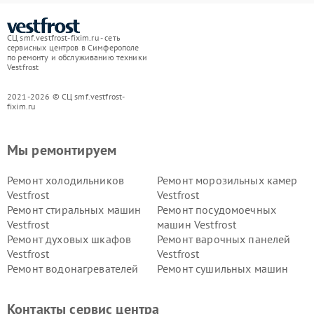
СЦ smf.vestfrost-fixim.ru - сеть
сервисных центров в Симферополе
по ремонту и обслуживанию техники
Vestfrost
2021-2026 © СЦ smf.vestfrost-
fixim.ru
Мы ремонтируем
Ремонт холодильников
Ремонт морозильных камер
Vestfrost
Vestfrost
Ремонт стиральных машин
Ремонт посудомоечных
Vestfrost
машин Vestfrost
Ремонт духовых шкафов
Ремонт варочных панелей
Vestfrost
Vestfrost
Ремонт водонагревателей
Ремонт сушильных машин
Vestfrost
Vestfrost
Ремонт винных шкафов
Ремонт вытяжек Vestfrost
Контакты сервис центра
Vestfrost