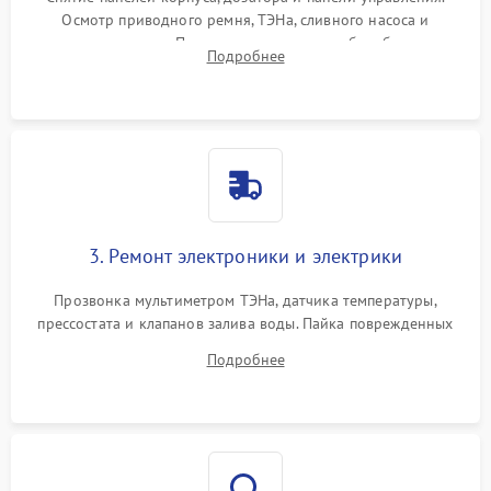
Осмотр приводного ремня, ТЭНа, сливного насоса и
амортизаторов. Проверка подшипников барабана и
Подробнее
крестовины на износ, а манжеты люка на разрывы.
3. Ремонт электроники и электрики
Прозвонка мультиметром ТЭНа, датчика температуры,
прессостата и клапанов залива воды. Пайка поврежденных
дорожек или замена симисторов на плате управления.
Подробнее
Восстановление целостности проводки и контактов.