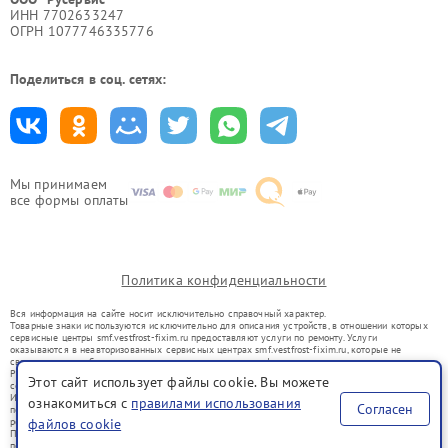
ИНН 7702633247
ОГРН 1077746335776
Поделиться в соц. сетях:
Мы принимаем
все формы оплаты
Политика конфиденциальности
Вся информация на сайте носит исключительно справочный характер.
Товарные знаки используются исключительно для описания устройств, в отношении которых
сервисные центры smf.vestfrost-fixim.ru предоставляют услуги по ремонту. Услуги
оказываются в неавторизованных сервисных центрах smf.vestfrost-fixim.ru, которые не
связаны с правообладателями товарных знаков или их официальными представителями.
Ремонт осуществляется для устройств, уже введенных в гражданский оборот в соответствии
Этот сайт использует файлы cookie. Вы можете
со статьей 1487 ГК РФ.
Использование товарных знаков не преследует цели индивидуализации услуг или введения
ознакомиться с
правилами использования
Согласен
потребителей в заблуждение, а служит для информирования о предоставляемых услугах по
ремонту техники указанных брендов.
файлов cookie
Представленная на сайте информация не является публичной офертой, определяемой
положениями Статьи 437(2) Гражданского кодекса РФ