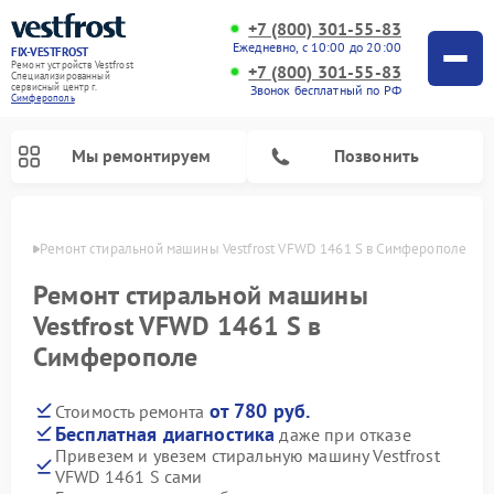
+7 (800) 301-55-83
Ежедневно, с 10:00 до 20:00
FIX-VESTFROST
Ремонт устройств Vestfrost
+7 (800) 301-55-83
Специализированный
cервисный центр г.
Звонок бесплатный по РФ
Симферополь
Мы ремонтируем
Позвонить
ополе
Ремонт стиральной машины Vestfrost VFWD 1461 S в Симферополе
Ремонт стиральной машины
Vestfrost VFWD 1461 S в
Симферополе
от 780 руб.
Стоимость ремонта
Бесплатная диагностика
даже при отказе
Привезем и увезем стиральную машину Vestfrost
Ремонт холодильников Vestfrost
Ремонт посудомоечных машин Vestfrost
Ремонт варочных панелей Vestfrost
Ремонт сушильных машин Vestfrost
Ремонт морозильных камер Vestfrost
Ремонт духовых шкафов Vestfrost
Ремонт водонагревателей Vestfrost
Ремонт винных шкафов Vestfrost
VFWD 1461 S сами