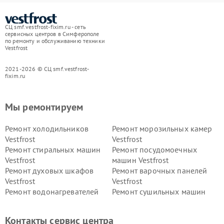
СЦ smf.vestfrost-fixim.ru - сеть
сервисных центров в Симферополе
по ремонту и обслуживанию техники
Vestfrost
2021-2026 © СЦ smf.vestfrost-
fixim.ru
Мы ремонтируем
Ремонт холодильников
Ремонт морозильных камер
Vestfrost
Vestfrost
Ремонт стиральных машин
Ремонт посудомоечных
Vestfrost
машин Vestfrost
Ремонт духовых шкафов
Ремонт варочных панелей
Vestfrost
Vestfrost
Ремонт водонагревателей
Ремонт сушильных машин
Vestfrost
Vestfrost
Ремонт винных шкафов
Ремонт вытяжек Vestfrost
Контакты сервис центра
Vestfrost