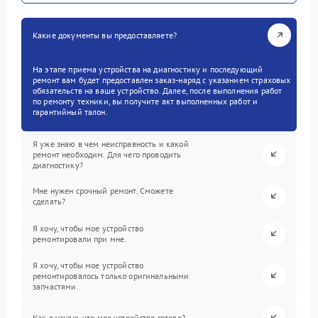
Какие документы вы предоставляете?
На этапе приема устройства на диагностику и последующий
ремонт вам будет предоставлен заказ-наряд с указанием страховых
обязательств на ваше устройство. Далее, после выполнения работ
по ремонту техники, вы получите акт выполненных работ и
гарантийный талон.
Я уже знаю в чем неисправность и какой
ремонт необходим. Для чего проводить
диагностику?
Мне нужен срочный ремонт. Сможете
сделать?
Я хочу, чтобы мое устройство
ремонтировали при мне.
Я хочу, чтобы мое устройство
ремонтировалось только оригинальными
запчастями.
Как я узнаю, что мое устройство готово?