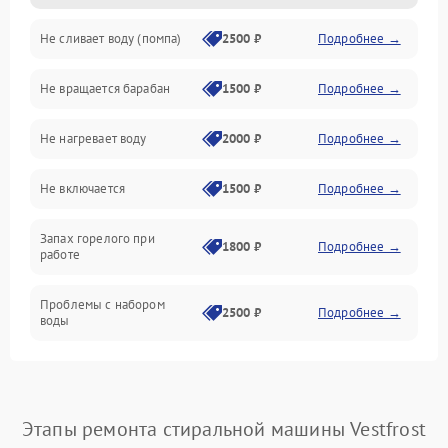
Не сливает воду (помпа)
2500 ₽
Подробнее →
Водоснабжение
Не вращается барабан
1500 ₽
Подробнее →
Слив
Не нагревает воду
2000 ₽
Подробнее →
Программное обеспечение
Не включается
1500 ₽
Подробнее →
Запах горелого при
1800 ₽
Подробнее →
работе
Проблемы с набором
2500 ₽
Подробнее →
воды
Замена ТЭНа
2200 ₽
Подробнее →
Замена платы управления
2200 ₽
Подробнее →
Этапы ремонта стиральной машины Vestfrost