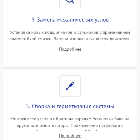
4. Замена механических узлов
Установка новых подшипников и сальников с применением
влагостойкой смазки. Замена изношенных щеток двигателя,
порванного ремня привода, неисправного сливного насоса
Подробнее
или поврежденной резиновой манжеты.
5. Сборка и герметизация системы
Монтаж всех узлов в обратном порядке. Установка бака на
пружины и амортизаторы. Подключение патрубков с
надежной фиксацией хомутами. Обработка стыков
Подробнее
герметиком для предотвращения возможных протечек воды.