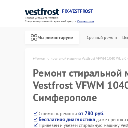
FIX-VESTFROST
Ремонт устройств Vestfrost
Специализированный cервисный центр г.
Симферополь
Мы ремонтируем
Срочный ремонт
Це
frost в Симферополе
Ремонт стиральной машины Vestfrost VFWM 1040 WL в 
Ремонт стиральной
Vestfrost VFWM 104
Симферополе
от 780 руб.
Стоимость ремонта
Бесплатная диагностика
даже при отказ
Привезем и увезем стиральную машину Ves
Ремонт холодильников Vestfrost
Ремонт морозильных камер Vestfrost
Ремонт посудомоечных машин Vestfrost
Ремонт духовых шкафов Vestfrost
Ремонт варочных панелей Vestfrost
Ремонт водонагревателей Vestfrost
Ремонт сушильных машин Vestfrost
Ремонт винных шкафов Vestfrost