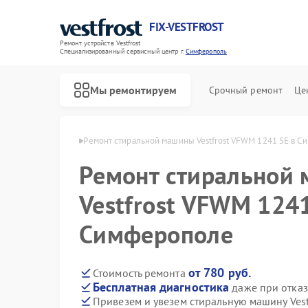
FIX-VESTFROST
Ремонт устройств Vestfrost
Специализированный cервисный центр г.
Симферополь
Мы ремонтируем
Срочный ремонт
Це
frost в Симферополе
Ремонт стиральной машины Vestfrost VFWM 1241 SE в 
Ремонт стиральной
Vestfrost VFWM 1241
Симферополе
от 780 руб.
Стоимость ремонта
Бесплатная диагностика
даже при отказ
Привезем и увезем стиральную машину Ves
Ремонт холодильников Vestfrost
Ремонт морозильных камер Vestfrost
Ремонт посудомоечных машин Vestfrost
Ремонт духовых шкафов Vestfrost
Ремонт варочных панелей Vestfrost
Ремонт водонагревателей Vestfrost
Ремонт сушильных машин Vestfrost
Ремонт винных шкафов Vestfrost