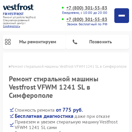
+7 (800) 301-55-83
Ежедневно, с 10:00 до 20:00
FIX-VESTFROST
Ремонт устройств Vestfrost
+7 (800) 301-55-83
Специализированный
cервисный центр г.
Звонок бесплатный по РФ
Симферополь
Мы ремонтируем
Позвонить
ополе
Ремонт стиральной машины Vestfrost VFWM 1241 SL в Симферополе
Ремонт стиральной машины
Vestfrost VFWM 1241 SL в
Симферополе
от 775 руб.
Стоимость ремонта
Бесплатная диагностика
даже при отказе
Привезем и увезем стиральную машину Vestfrost
Ремонт холодильников Vestfrost
Ремонт посудомоечных машин Vestfrost
Ремонт варочных панелей Vestfrost
Ремонт сушильных машин Vestfrost
Ремонт морозильных камер Vestfrost
Ремонт духовых шкафов Vestfrost
Ремонт водонагревателей Vestfrost
Ремонт винных шкафов Vestfrost
VFWM 1241 SL сами