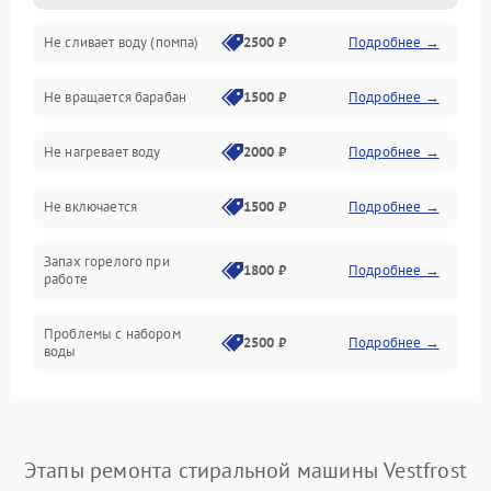
Не сливает воду (помпа)
2500 ₽
Подробнее →
Водоснабжение
Не вращается барабан
1500 ₽
Подробнее →
Слив
Не нагревает воду
2000 ₽
Подробнее →
Программное обеспечение
Не включается
1500 ₽
Подробнее →
Запах горелого при
1800 ₽
Подробнее →
работе
Проблемы с набором
2500 ₽
Подробнее →
воды
Замена ТЭНа
2200 ₽
Подробнее →
Замена платы управления
2200 ₽
Подробнее →
Этапы ремонта стиральной машины Vestfrost