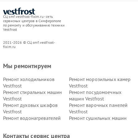
СЦ smf.vestfrost-fixim.ru - сеть
сервисных центров в Симферополе
по ремонту и обслуживанию техники
Vestfrost
2021-2026 © СЦ smf.vestfrost-
fixim.ru
Мы ремонтируем
Ремонт холодильников
Ремонт морозильных камер
Vestfrost
Vestfrost
Ремонт стиральных машин
Ремонт посудомоечных
Vestfrost
машин Vestfrost
Ремонт духовых шкафов
Ремонт варочных панелей
Vestfrost
Vestfrost
Ремонт водонагревателей
Ремонт сушильных машин
Vestfrost
Vestfrost
Ремонт винных шкафов
Ремонт вытяжек Vestfrost
Контакты сервис центра
Vestfrost