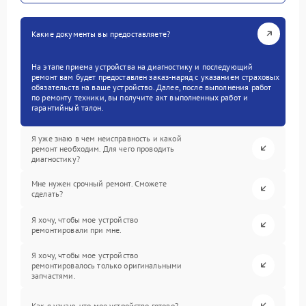
Какие документы вы предоставляете?
На этапе приема устройства на диагностику и последующий
ремонт вам будет предоставлен заказ-наряд с указанием страховых
обязательств на ваше устройство. Далее, после выполнения работ
по ремонту техники, вы получите акт выполненных работ и
гарантийный талон.
Я уже знаю в чем неисправность и какой
ремонт необходим. Для чего проводить
диагностику?
Мне нужен срочный ремонт. Сможете
сделать?
Я хочу, чтобы мое устройство
ремонтировали при мне.
Я хочу, чтобы мое устройство
ремонтировалось только оригинальными
запчастями.
Как я узнаю, что мое устройство готово?