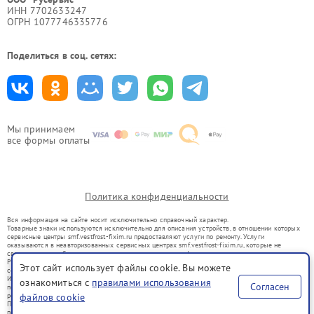
ИНН 7702633247
ОГРН 1077746335776
Поделиться в соц. сетях:
Мы принимаем
все формы оплаты
Политика конфиденциальности
Вся информация на сайте носит исключительно справочный характер.
Товарные знаки используются исключительно для описания устройств, в отношении которых
сервисные центры smf.vestfrost-fixim.ru предоставляют услуги по ремонту. Услуги
оказываются в неавторизованных сервисных центрах smf.vestfrost-fixim.ru, которые не
связаны с правообладателями товарных знаков или их официальными представителями.
Ремонт осуществляется для устройств, уже введенных в гражданский оборот в соответствии
Этот сайт использует файлы cookie. Вы можете
со статьей 1487 ГК РФ.
Использование товарных знаков не преследует цели индивидуализации услуг или введения
ознакомиться с
правилами использования
Согласен
потребителей в заблуждение, а служит для информирования о предоставляемых услугах по
ремонту техники указанных брендов.
файлов cookie
Представленная на сайте информация не является публичной офертой, определяемой
положениями Статьи 437(2) Гражданского кодекса РФ