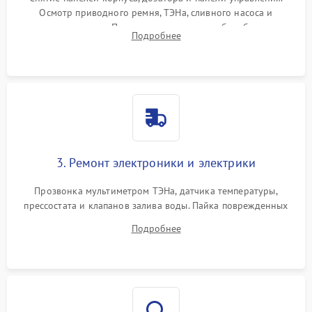
Осмотр приводного ремня, ТЭНа, сливного насоса и
амортизаторов. Проверка подшипников барабана и
Подробнее
крестовины на износ, а манжеты люка на разрывы.
3. Ремонт электроники и электрики
Прозвонка мультиметром ТЭНа, датчика температуры,
прессостата и клапанов залива воды. Пайка поврежденных
дорожек или замена симисторов на плате управления.
Подробнее
Восстановление целостности проводки и контактов.