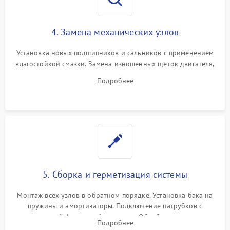
4. Замена механических узлов
Установка новых подшипников и сальников с применением
влагостойкой смазки. Замена изношенных щеток двигателя,
порванного ремня привода, неисправного сливного насоса
Подробнее
или поврежденной резиновой манжеты.
5. Сборка и герметизация системы
Монтаж всех узлов в обратном порядке. Установка бака на
пружины и амортизаторы. Подключение патрубков с
надежной фиксацией хомутами. Обработка стыков
Подробнее
герметиком для предотвращения возможных протечек воды.