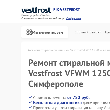
FIX-VESTFROST
Ремонт устройств Vestfrost
Специализированный cервисный центр г.
Симферополь
Мы ремонтируем
Срочный ремонт
Це
frost в Симферополе
Ремонт стиральной машины Vestfrost VFWM 1250 W в С
Ремонт стиральной
Vestfrost VFWM 125
Симферополе
от 780 руб.
Стоимость ремонта
Бесплатная диагностика
даже при отказ
Привезем и увезем стиральную машину Ves
Ремонт холодильников Vestfrost
Ремонт морозильных камер Vestfrost
Ремонт посудомоечных машин Vestfrost
Ремонт духовых шкафов Vestfrost
Ремонт варочных панелей Vestfrost
Ремонт водонагревателей Vestfrost
Ремонт сушильных машин Vestfrost
Ремонт винных шкафов Vestfrost