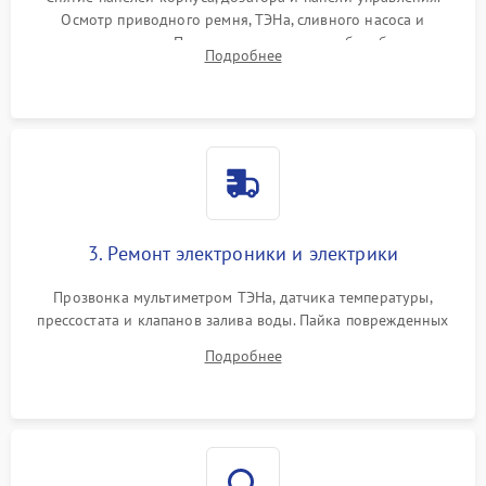
Осмотр приводного ремня, ТЭНа, сливного насоса и
амортизаторов. Проверка подшипников барабана и
Подробнее
крестовины на износ, а манжеты люка на разрывы.
3. Ремонт электроники и электрики
Прозвонка мультиметром ТЭНа, датчика температуры,
прессостата и клапанов залива воды. Пайка поврежденных
дорожек или замена симисторов на плате управления.
Подробнее
Восстановление целостности проводки и контактов.