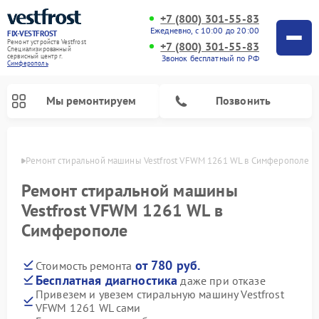
+7 (800) 301-55-83
Ежедневно, с 10:00 до 20:00
FIX-VESTFROST
Ремонт устройств Vestfrost
+7 (800) 301-55-83
Специализированный
cервисный центр г.
Звонок бесплатный по РФ
Симферополь
Мы ремонтируем
Позвонить
ополе
Ремонт стиральной машины Vestfrost VFWM 1261 WL в Симферополе
Ремонт стиральной машины
Vestfrost VFWM 1261 WL в
Симферополе
от 780 руб.
Стоимость ремонта
Бесплатная диагностика
даже при отказе
Привезем и увезем стиральную машину Vestfrost
Ремонт холодильников Vestfrost
Ремонт посудомоечных машин Vestfrost
Ремонт варочных панелей Vestfrost
Ремонт сушильных машин Vestfrost
Ремонт морозильных камер Vestfrost
Ремонт духовых шкафов Vestfrost
Ремонт водонагревателей Vestfrost
Ремонт винных шкафов Vestfrost
VFWM 1261 WL сами