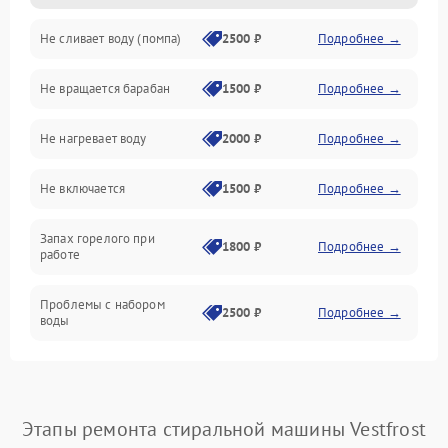
Не сливает воду (помпа)
2500 ₽
Подробнее →
Водоснабжение
Не вращается барабан
1500 ₽
Подробнее →
Слив
Не нагревает воду
2000 ₽
Подробнее →
Программное обеспечение
Не включается
1500 ₽
Подробнее →
Запах горелого при
1800 ₽
Подробнее →
работе
Проблемы с набором
2500 ₽
Подробнее →
воды
Замена ТЭНа
2200 ₽
Подробнее →
Замена платы управления
2200 ₽
Подробнее →
Этапы ремонта стиральной машины Vestfrost