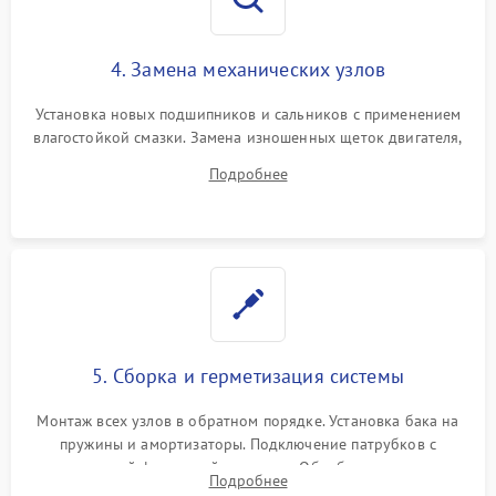
4. Замена механических узлов
Установка новых подшипников и сальников с применением
влагостойкой смазки. Замена изношенных щеток двигателя,
порванного ремня привода, неисправного сливного насоса
Подробнее
или поврежденной резиновой манжеты.
5. Сборка и герметизация системы
Монтаж всех узлов в обратном порядке. Установка бака на
пружины и амортизаторы. Подключение патрубков с
надежной фиксацией хомутами. Обработка стыков
Подробнее
герметиком для предотвращения возможных протечек воды.