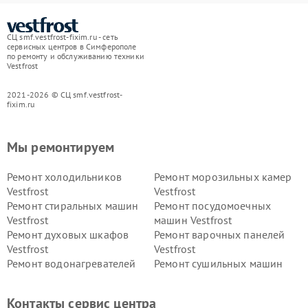
СЦ smf.vestfrost-fixim.ru - сеть
сервисных центров в Симферополе
по ремонту и обслуживанию техники
Vestfrost
2021-2026 © СЦ smf.vestfrost-
fixim.ru
Мы ремонтируем
Ремонт холодильников
Ремонт морозильных камер
Vestfrost
Vestfrost
Ремонт стиральных машин
Ремонт посудомоечных
Vestfrost
машин Vestfrost
Ремонт духовых шкафов
Ремонт варочных панелей
Vestfrost
Vestfrost
Ремонт водонагревателей
Ремонт сушильных машин
Vestfrost
Vestfrost
Ремонт винных шкафов
Ремонт вытяжек Vestfrost
Контакты сервис центра
Vestfrost