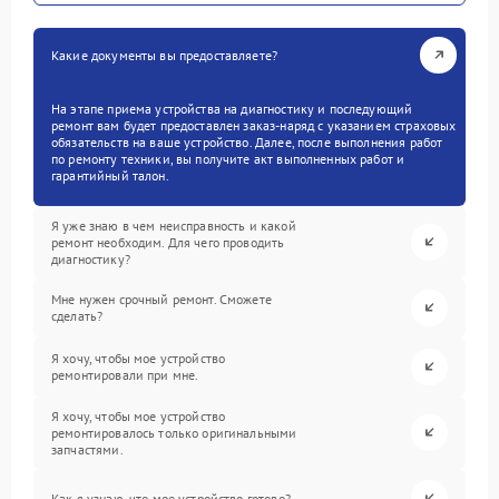
Какие документы вы предоставляете?
На этапе приема устройства на диагностику и последующий
ремонт вам будет предоставлен заказ-наряд с указанием страховых
обязательств на ваше устройство. Далее, после выполнения работ
по ремонту техники, вы получите акт выполненных работ и
гарантийный талон.
Я уже знаю в чем неисправность и какой
ремонт необходим. Для чего проводить
диагностику?
Мне нужен срочный ремонт. Сможете
сделать?
Я хочу, чтобы мое устройство
ремонтировали при мне.
Я хочу, чтобы мое устройство
ремонтировалось только оригинальными
запчастями.
Как я узнаю, что мое устройство готово?