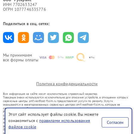
ИНН 7702633247
ОГРН 1077746335776
Поделиться в соц. сетях:
Мы принимаем
все формы оплаты
Политика конфиденциальности
Вся информация на сайте носит исключительно справочный характер.
Товарные знаки используются исключительно для описания устройств, в отношении которых
сервисные центры smf.vestfrost-fixim.ru предоставляют услуги по ремонту. Услуги
оказываются в неавторизованных сервисных центрах smf.vestfrost-fixim.ru, которые не
связаны с правообладателями товарных знаков или их официальными представителями.
Ремонт осуществляется для устройств, уже введенных в гражданский оборот в соответствии
Этот сайт использует файлы cookie. Вы можете
со статьей 1487 ГК РФ.
Использование товарных знаков не преследует цели индивидуализации услуг или введения
ознакомиться с
правилами использования
Согласен
потребителей в заблуждение, а служит для информирования о предоставляемых услугах по
ремонту техники указанных брендов.
файлов cookie
Представленная на сайте информация не является публичной офертой, определяемой
положениями Статьи 437(2) Гражданского кодекса РФ