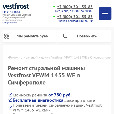
+7 (800) 301-55-83
Ежедневно, с 10:00 до 20:00
FIX-VESTFROST
Ремонт устройств Vestfrost
+7 (800) 301-55-83
Специализированный
cервисный центр г.
Звонок бесплатный по РФ
Симферополь
Мы ремонтируем
Позвонить
ополе
Ремонт стиральной машины Vestfrost VFWM 1455 WE в Симферополе
Ремонт стиральной машины
Vestfrost VFWM 1455 WE в
Симферополе
от 780 руб.
Стоимость ремонта
Бесплатная диагностика
даже при отказе
Привезем и увезем стиральную машину Vestfrost
Ремонт холодильников Vestfrost
Ремонт посудомоечных машин Vestfrost
Ремонт варочных панелей Vestfrost
Ремонт сушильных машин Vestfrost
Ремонт морозильных камер Vestfrost
Ремонт духовых шкафов Vestfrost
Ремонт водонагревателей Vestfrost
Ремонт винных шкафов Vestfrost
VFWM 1455 WE сами