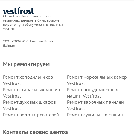
СЦ smf.vestfrost-fixim.ru - сеть
сервисных центров в Симферополе
по ремонту и обслуживанию техники
Vestfrost
2021-2026 © СЦ smf.vestfrost-
fixim.ru
Мы ремонтируем
Ремонт холодильников
Ремонт морозильных камер
Vestfrost
Vestfrost
Ремонт стиральных машин
Ремонт посудомоечных
Vestfrost
машин Vestfrost
Ремонт духовых шкафов
Ремонт варочных панелей
Vestfrost
Vestfrost
Ремонт водонагревателей
Ремонт сушильных машин
Vestfrost
Vestfrost
Ремонт винных шкафов
Ремонт вытяжек Vestfrost
Контакты сервис центра
Vestfrost