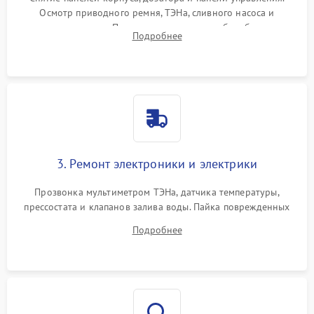
Осмотр приводного ремня, ТЭНа, сливного насоса и
амортизаторов. Проверка подшипников барабана и
Подробнее
крестовины на износ, а манжеты люка на разрывы.
3. Ремонт электроники и электрики
Прозвонка мультиметром ТЭНа, датчика температуры,
прессостата и клапанов залива воды. Пайка поврежденных
дорожек или замена симисторов на плате управления.
Подробнее
Восстановление целостности проводки и контактов.