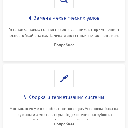
4. Замена механических узлов
Установка новых подшипников и сальников с применением
влагостойкой смазки. Замена изношенных щеток двигателя,
порванного ремня привода, неисправного сливного насоса
Подробнее
или поврежденной резиновой манжеты.
5. Сборка и герметизация системы
Монтаж всех узлов в обратном порядке. Установка бака на
пружины и амортизаторы. Подключение патрубков с
надежной фиксацией хомутами. Обработка стыков
Подробнее
герметиком для предотвращения возможных протечек воды.