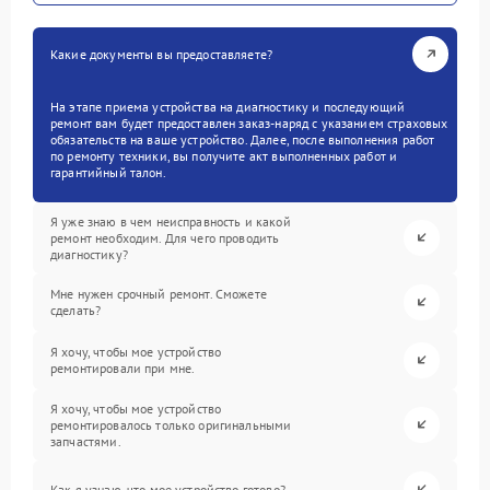
Какие документы вы предоставляете?
На этапе приема устройства на диагностику и последующий
ремонт вам будет предоставлен заказ-наряд с указанием страховых
обязательств на ваше устройство. Далее, после выполнения работ
по ремонту техники, вы получите акт выполненных работ и
гарантийный талон.
Я уже знаю в чем неисправность и какой
ремонт необходим. Для чего проводить
диагностику?
Мне нужен срочный ремонт. Сможете
сделать?
Я хочу, чтобы мое устройство
ремонтировали при мне.
Я хочу, чтобы мое устройство
ремонтировалось только оригинальными
запчастями.
Как я узнаю, что мое устройство готово?