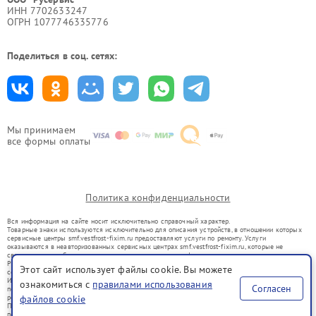
ИНН 7702633247
ОГРН 1077746335776
Поделиться в соц. сетях:
Мы принимаем
все формы оплаты
Политика конфиденциальности
Вся информация на сайте носит исключительно справочный характер.
Товарные знаки используются исключительно для описания устройств, в отношении которых
сервисные центры smf.vestfrost-fixim.ru предоставляют услуги по ремонту. Услуги
оказываются в неавторизованных сервисных центрах smf.vestfrost-fixim.ru, которые не
связаны с правообладателями товарных знаков или их официальными представителями.
Ремонт осуществляется для устройств, уже введенных в гражданский оборот в соответствии
Этот сайт использует файлы cookie. Вы можете
со статьей 1487 ГК РФ.
Использование товарных знаков не преследует цели индивидуализации услуг или введения
ознакомиться с
правилами использования
Согласен
потребителей в заблуждение, а служит для информирования о предоставляемых услугах по
ремонту техники указанных брендов.
файлов cookie
Представленная на сайте информация не является публичной офертой, определяемой
положениями Статьи 437(2) Гражданского кодекса РФ