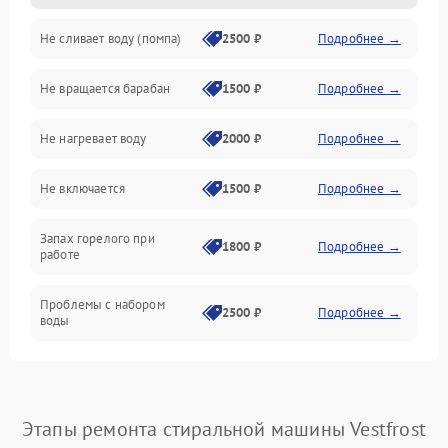
Не сливает воду (помпа)
2500 ₽
Подробнее →
Водоснабжение
Не вращается барабан
1500 ₽
Подробнее →
Слив
Не нагревает воду
2000 ₽
Подробнее →
Программное обеспечение
Не включается
1500 ₽
Подробнее →
Запах горелого при
1800 ₽
Подробнее →
работе
Проблемы с набором
2500 ₽
Подробнее →
воды
Замена ТЭНа
2200 ₽
Подробнее →
Замена платы управления
2200 ₽
Подробнее →
Этапы ремонта стиральной машины Vestfrost