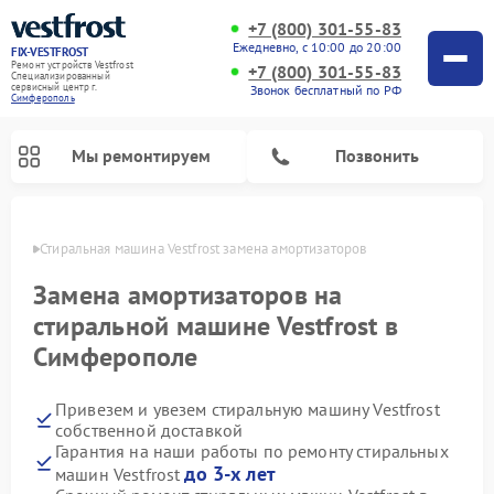
+7 (800) 301-55-83
Ежедневно, с 10:00 до 20:00
FIX-VESTFROST
Ремонт устройств Vestfrost
+7 (800) 301-55-83
Специализированный
cервисный центр г.
Звонок бесплатный по РФ
Симферополь
Мы ремонтируем
Позвонить
ополе
Стиральная машина Vestfrost замена амортизаторов
Замена амортизаторов на
стиральной машине Vestfrost в
Симферополе
Привезем и увезем стиральную машину Vestfrost
собственной доставкой
Гарантия на наши работы по ремонту стиральных
Ремонт холодильников Vestfrost
Ремонт посудомоечных машин Vestfrost
Ремонт варочных панелей Vestfrost
Ремонт сушильных машин Vestfrost
Ремонт морозильных камер Vestfrost
Ремонт духовых шкафов Vestfrost
Ремонт водонагревателей Vestfrost
Ремонт винных шкафов Vestfrost
до 3-х лет
машин Vestfrost