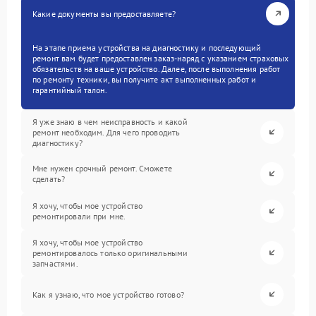
Какие документы вы предоставляете?
На этапе приема устройства на диагностику и последующий
ремонт вам будет предоставлен заказ-наряд с указанием страховых
обязательств на ваше устройство. Далее, после выполнения работ
по ремонту техники, вы получите акт выполненных работ и
гарантийный талон.
Я уже знаю в чем неисправность и какой
ремонт необходим. Для чего проводить
диагностику?
Мне нужен срочный ремонт. Сможете
сделать?
Я хочу, чтобы мое устройство
ремонтировали при мне.
Я хочу, чтобы мое устройство
ремонтировалось только оригинальными
запчастями.
Как я узнаю, что мое устройство готово?