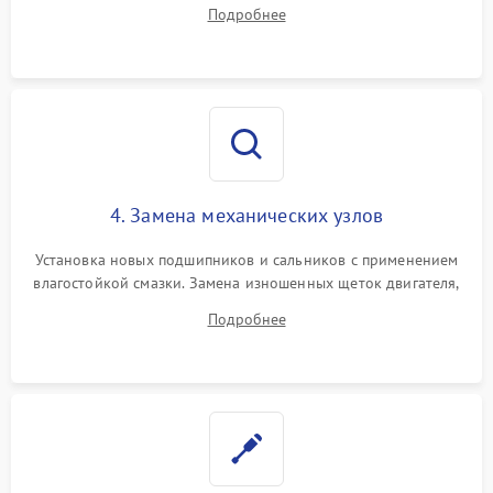
дорожек или замена симисторов на плате управления.
Подробнее
Восстановление целостности проводки и контактов.
4. Замена механических узлов
Установка новых подшипников и сальников с применением
влагостойкой смазки. Замена изношенных щеток двигателя,
порванного ремня привода, неисправного сливного насоса
Подробнее
или поврежденной резиновой манжеты.