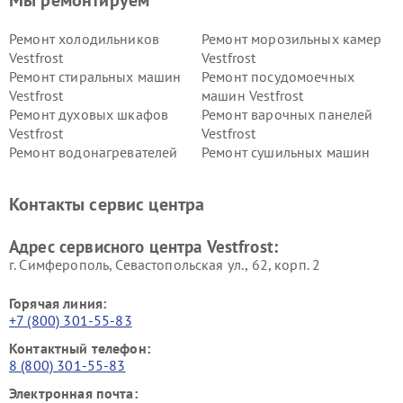
Ремонт холодильников
Ремонт морозильных камер
Vestfrost
Vestfrost
Ремонт стиральных машин
Ремонт посудомоечных
Vestfrost
машин Vestfrost
Ремонт духовых шкафов
Ремонт варочных панелей
Vestfrost
Vestfrost
Ремонт водонагревателей
Ремонт сушильных машин
Vestfrost
Vestfrost
Ремонт винных шкафов
Ремонт вытяжек Vestfrost
Контакты сервис центра
Vestfrost
Ремонт пылесосов Vestfrost
Адрес сервисного центра Vestfrost:
г. Симферополь, Севастопольская ул., 62, корп. 2
Горячая линия:
+7 (800) 301-55-83
Контактный телефон:
8 (800) 301-55-83
Электронная почта: