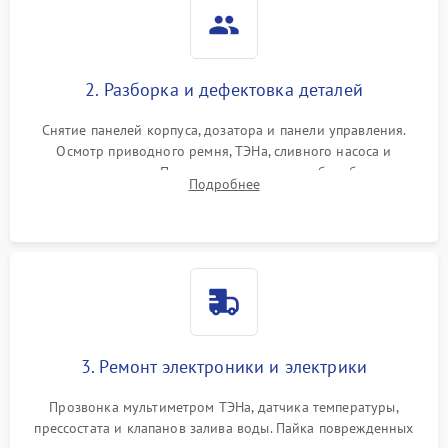
2. Разборка и дефектовка деталей
Снятие панелей корпуса, дозатора и панели управления.
Осмотр приводного ремня, ТЭНа, сливного насоса и
амортизаторов. Проверка подшипников барабана и
Подробнее
крестовины на износ, а манжеты люка на разрывы.
3. Ремонт электроники и электрики
Прозвонка мультиметром ТЭНа, датчика температуры,
прессостата и клапанов залива воды. Пайка поврежденных