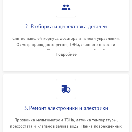
2. Разборка и дефектовка деталей
Снятие панелей корпуса, дозатора и панели управления.
Осмотр приводного ремня, ТЭНа, сливного насоса и
амортизаторов. Проверка подшипников барабана и
Подробнее
крестовины на износ, а манжеты люка на разрывы.
3. Ремонт электроники и электрики
Прозвонка мультиметром ТЭНа, датчика температуры,
прессостата и клапанов залива воды. Пайка поврежденных