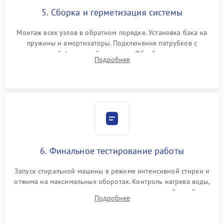
5. Сборка и герметизация системы
Монтаж всех узлов в обратном порядке. Установка бака на
пружины и амортизаторы. Подключение патрубков с
надежной фиксацией хомутами. Обработка стыков
Подробнее
герметиком для предотвращения возможных протечек воды.
6. Финальное тестирование работы
Запуск стиральной машины в режиме интенсивной стирки и
отжима на максимальных оборотах. Контроль нагрева воды,
корректности слива, отсутствия излишних вибраций,
Подробнее
посторонних стуков и протечек под корпусом.