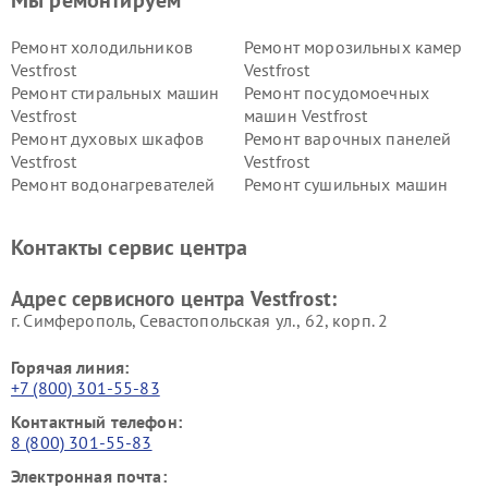
Ремонт холодильников
Ремонт морозильных камер
Vestfrost
Vestfrost
Ремонт стиральных машин
Ремонт посудомоечных
Vestfrost
машин Vestfrost
Ремонт духовых шкафов
Ремонт варочных панелей
Vestfrost
Vestfrost
Ремонт водонагревателей
Ремонт сушильных машин
Vestfrost
Vestfrost
Ремонт винных шкафов
Ремонт вытяжек Vestfrost
Контакты сервис центра
Vestfrost
Ремонт пылесосов Vestfrost
Адрес сервисного центра Vestfrost:
г. Симферополь, Севастопольская ул., 62, корп. 2
Горячая линия:
+7 (800) 301-55-83
Контактный телефон:
8 (800) 301-55-83
Электронная почта: