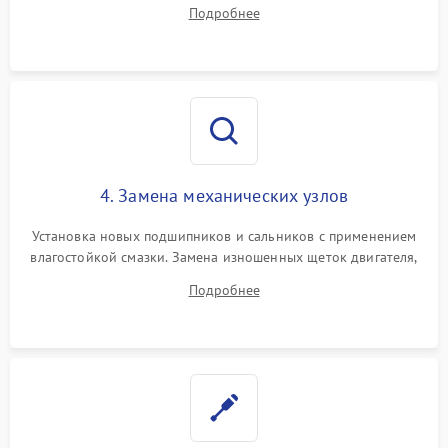
дорожек или замена симисторов на плате управления.
Подробнее
Восстановление целостности проводки и контактов.
4. Замена механических узлов
Установка новых подшипников и сальников с применением
влагостойкой смазки. Замена изношенных щеток двигателя,
порванного ремня привода, неисправного сливного насоса
Подробнее
или поврежденной резиновой манжеты.