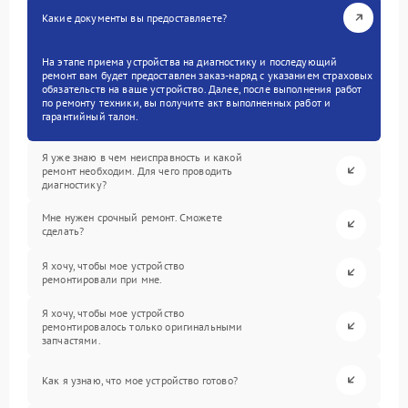
Какие документы вы предоставляете?
На этапе приема устройства на диагностику и последующий
ремонт вам будет предоставлен заказ-наряд с указанием страховых
обязательств на ваше устройство. Далее, после выполнения работ
по ремонту техники, вы получите акт выполненных работ и
гарантийный талон.
Я уже знаю в чем неисправность и какой
ремонт необходим. Для чего проводить
диагностику?
Мне нужен срочный ремонт. Сможете
сделать?
Я хочу, чтобы мое устройство
ремонтировали при мне.
Я хочу, чтобы мое устройство
ремонтировалось только оригинальными
запчастями.
Как я узнаю, что мое устройство готово?