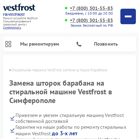
+7 (800) 301-55-83
Ежедневно, с 10:00 до 20:00
FIX-VESTFROST
Ремонт устройств Vestfrost
+7 (800) 301-55-83
Специализированный
cервисный центр г.
Звонок бесплатный по РФ
Симферополь
Мы ремонтируем
Позвонить
ополе
Стиральная машина Vestfrost замена шторок барабана
Замена шторок барабана на
стиральной машине Vestfrost в
Симферополе
Привезем и увезем стиральную машину Vestfrost
собственной доставкой
Гарантия на наши работы по ремонту стиральных
Ремонт холодильников Vestfrost
Ремонт посудомоечных машин Vestfrost
Ремонт варочных панелей Vestfrost
Ремонт сушильных машин Vestfrost
Ремонт морозильных камер Vestfrost
Ремонт духовых шкафов Vestfrost
Ремонт водонагревателей Vestfrost
Ремонт винных шкафов Vestfrost
до 3-х лет
машин Vestfrost