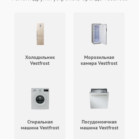
Проблемы с блоком
1800 ₽
Подробнее →
управления
Не завершает программу
1500 ₽
Подробнее →
Зависает программа
1500 ₽
Подробнее →
Холодильник
Морозильная
Ошибка на дисплее
1290 ₽
Подробнее →
Vestfrost
камера Vestfrost
Стиральная
Посудомоечная
машина Vestfrost
машина Vestfrost