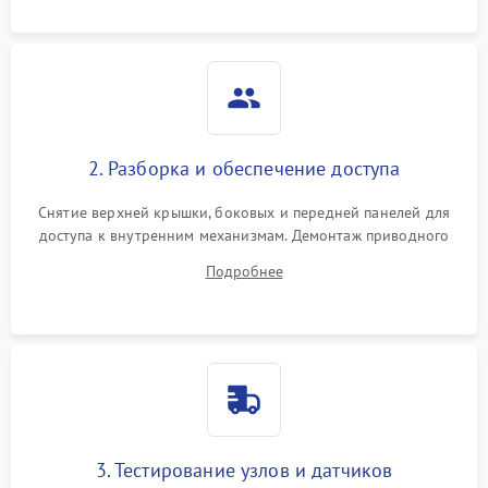
или выдает ошибку).
2. Разборка и обеспечение доступа
Снятие верхней крышки, боковых и передней панелей для
доступа к внутренним механизмам. Демонтаж приводного
ремня, панели управления и защитных кожухов.
Подробнее
Обеспечение свободного доступа к ТЭНу, компрессору,
двигателю и дренажной помпе.
3. Тестирование узлов и датчиков