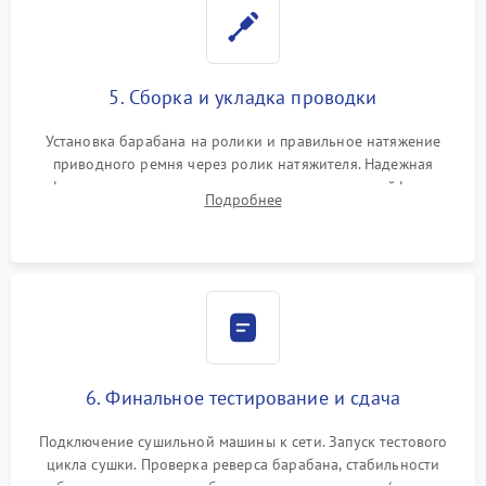
5. Сборка и укладка проводки
Установка барабана на ролики и правильное натяжение
приводного ремня через ролик натяжителя. Надежная
фиксация всех узлов, подключение клемм и шлейфов к
Подробнее
модулю управления. Монтаж корпусных панелей, люка и
верхней крышки устройства.
6. Финальное тестирование и сдача
Подключение сушильной машины к сети. Запуск тестового
цикла сушки. Проверка реверса барабана, стабильности