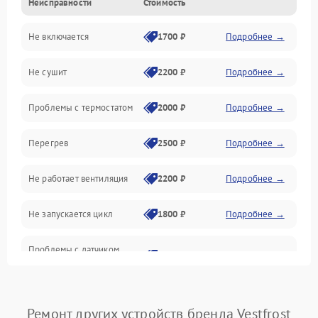
Неисправности
Стоимость
Нагрев
Не включается
1700 ₽
Подробнее →
Механические повреждения
Не сушит
2200 ₽
Подробнее →
Оптика
Проблемы с термостатом
2000 ₽
Подробнее →
Программное обеспечение
Перегрев
2500 ₽
Подробнее →
Датчики
Не работает вентиляция
2200 ₽
Подробнее →
Безопасность
Не запускается цикл
1800 ₽
Подробнее →
Проблемы с датчиком
2500 ₽
Подробнее →
влажности
Не работает нагреватель
2500 ₽
Подробнее →
Ремонт других устройств бренда Vestfrost