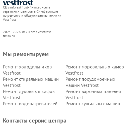
СЦ smf.vestfrost-fixim.ru - сеть
сервисных центров в Симферополе
по ремонту и обслуживанию техники
Vestfrost
2021-2026 © СЦ smf.vestfrost-
fixim.ru
Мы ремонтируем
Ремонт холодильников
Ремонт морозильных камер
Vestfrost
Vestfrost
Ремонт стиральных машин
Ремонт посудомоечных
Vestfrost
машин Vestfrost
Ремонт духовых шкафов
Ремонт варочных панелей
Vestfrost
Vestfrost
Ремонт водонагревателей
Ремонт сушильных машин
Vestfrost
Vestfrost
Ремонт винных шкафов
Ремонт вытяжек Vestfrost
Контакты сервис центра
Vestfrost
Ремонт пылесосов Vestfrost