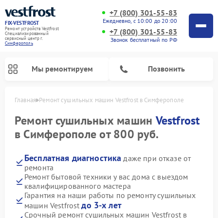
+7 (800) 301-55-83
Ежедневно, с 10:00 до 20:00
FIX-VESTFROST
Ремонт устройств Vestfrost
+7 (800) 301-55-83
Специализированный
cервисный центр г.
Звонок бесплатный по РФ
Симферополь
Мы ремонтируем
Позвонить
Главная
Ремонт сушильных машин Vestfrost в Симферополе
Ремонт сушильных машин
Vestfrost
в Симферополе от 800 руб.
Бесплатная диагностика
даже при отказе от
ремонта
Ремонт бытовой техники у вас дома с выездом
квалифицированного мастера
Гарантия на наши работы по ремонту сушильных
Ремонт холодильников Vestfrost
Ремонт стиральных машин Vestfrost
Ремонт духовых шкафов Vestfrost
Ремонт водонагревателей Vestfrost
Ремонт морозильных камер Vestfrost
Ремонт посудомоечных машин Vestfrost
Ремонт варочных панелей Vestfrost
Ремонт винных шкафов Vestfrost
до 3-х лет
машин Vestfrost
Срочный ремонт сушильных машин Vestfrost в