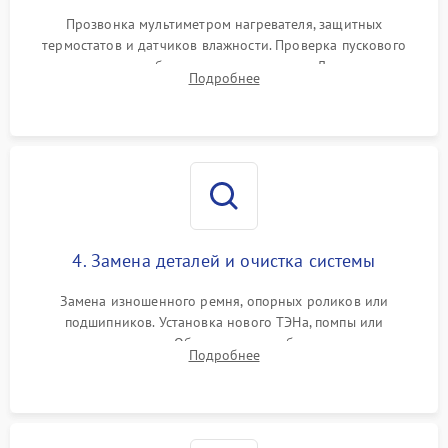
Прозвонка мультиметром нагревателя, защитных
термостатов и датчиков влажности. Проверка пускового
конденсатора, обмоток мотора и помпы. Для машин с
Подробнее
тепловым насосом — диагностика работы компрессора и
оценка циркуляции хладагента.
4. Замена деталей и очистка системы
Замена изношенного ремня, опорных роликов или
подшипников. Установка нового ТЭНа, помпы или
термодатчиков. Обязательная глубокая очистка
Подробнее
конденсатора, крыльчатки вентилятора и воздуховодов от
ворса. Восстановление платы управления.