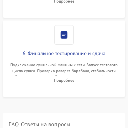
Подробнее
модулю управления. Монтаж корпусных панелей, люка и
верхней крышки устройства.
6. Финальное тестирование и сдача
Подключение сушильной машины к сети. Запуск тестового
цикла сушки. Проверка реверса барабана, стабильности
набора температуры, работы дренажного насоса (откачка
Подробнее
конденсата) и отсутствия посторонних скрипов, стуков или
вибраций.
FAQ. Ответы на вопросы