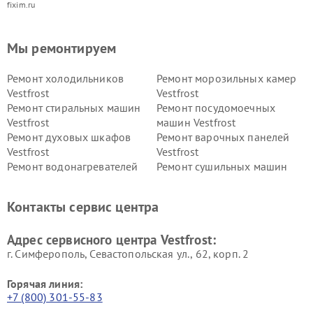
fixim.ru
Мы ремонтируем
Ремонт холодильников
Ремонт морозильных камер
Vestfrost
Vestfrost
Ремонт стиральных машин
Ремонт посудомоечных
Vestfrost
машин Vestfrost
Ремонт духовых шкафов
Ремонт варочных панелей
Vestfrost
Vestfrost
Ремонт водонагревателей
Ремонт сушильных машин
Vestfrost
Vestfrost
Ремонт винных шкафов
Ремонт вытяжек Vestfrost
Контакты сервис центра
Vestfrost
Ремонт пылесосов Vestfrost
Адрес сервисного центра Vestfrost:
г. Симферополь, Севастопольская ул., 62, корп. 2
Горячая линия:
+7 (800) 301-55-83