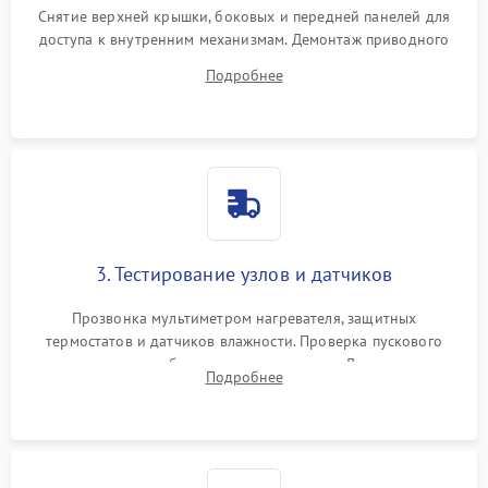
Снятие верхней крышки, боковых и передней панелей для
доступа к внутренним механизмам. Демонтаж приводного
ремня, панели управления и защитных кожухов.
Подробнее
Обеспечение свободного доступа к ТЭНу, компрессору,
двигателю и дренажной помпе.
3. Тестирование узлов и датчиков
Прозвонка мультиметром нагревателя, защитных
термостатов и датчиков влажности. Проверка пускового
конденсатора, обмоток мотора и помпы. Для машин с
Подробнее
тепловым насосом — диагностика работы компрессора и
оценка циркуляции хладагента.