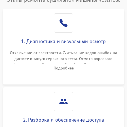
1. Диагностика и визуальный осмотр
Отключение от электросети. Считывание кодов ошибок на
дисплее и запуск сервисного теста. Осмотр ворсового
фильтра, теплообменника и барабана. Опрос клиента о
Подробнее
неисправностях (не сушит, не крутит барабан, сильно шумит
или выдает ошибку).
2. Разборка и обеспечение доступа