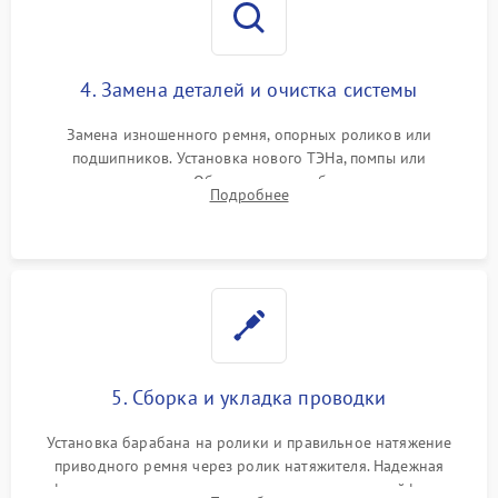
4. Замена деталей и очистка системы
Замена изношенного ремня, опорных роликов или
подшипников. Установка нового ТЭНа, помпы или
термодатчиков. Обязательная глубокая очистка
Подробнее
конденсатора, крыльчатки вентилятора и воздуховодов от
ворса. Восстановление платы управления.
5. Сборка и укладка проводки
Установка барабана на ролики и правильное натяжение
приводного ремня через ролик натяжителя. Надежная
фиксация всех узлов, подключение клемм и шлейфов к