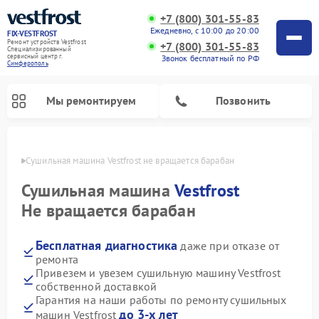
+7 (800) 301-55-83
Ежедневно, с 10:00 до 20:00
FIX-VESTFROST
Ремонт устройств Vestfrost
+7 (800) 301-55-83
Специализированный
cервисный центр г.
Звонок бесплатный по РФ
Симферополь
Мы ремонтируем
Позвонить
ополе
Сушильная машина Vestfrost не вращается барабан
Сушильная машина
Vestfrost
Не вращается барабан
Бесплатная диагностика
даже при отказе от
ремонта
Привезем и увезем сушильную машину Vestfrost
собственной доставкой
Ремонт холодильников Vestfrost
Ремонт стиральных машин Vestfrost
Ремонт духовых шкафов Vestfrost
Ремонт водонагревателей Vestfrost
Ремонт морозильных камер Vestfrost
Ремонт посудомоечных машин Vestfrost
Ремонт варочных панелей Vestfrost
Ремонт винных шкафов Vestfrost
Гарантия на наши работы по ремонту сушильных
до 3-х лет
машин Vestfrost