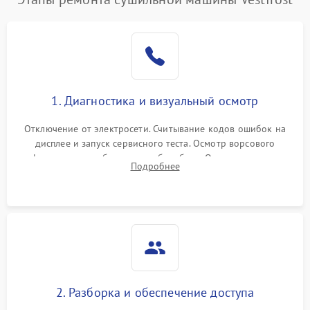
1. Диагностика и визуальный осмотр
Отключение от электросети. Считывание кодов ошибок на
дисплее и запуск сервисного теста. Осмотр ворсового
фильтра, теплообменника и барабана. Опрос клиента о
Подробнее
неисправностях (не сушит, не крутит барабан, сильно шумит
или выдает ошибку).
2. Разборка и обеспечение доступа