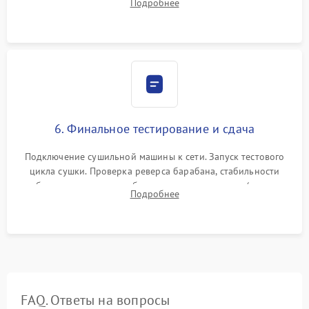
Подробнее
модулю управления. Монтаж корпусных панелей, люка и
верхней крышки устройства.
6. Финальное тестирование и сдача
Подключение сушильной машины к сети. Запуск тестового
цикла сушки. Проверка реверса барабана, стабильности
набора температуры, работы дренажного насоса (откачка
Подробнее
конденсата) и отсутствия посторонних скрипов, стуков или
вибраций.
FAQ. Ответы на вопросы