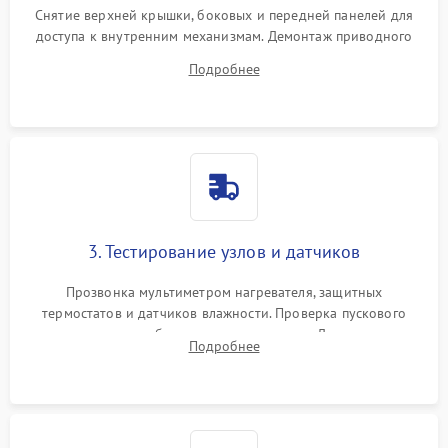
Снятие верхней крышки, боковых и передней панелей для
доступа к внутренним механизмам. Демонтаж приводного
ремня, панели управления и защитных кожухов.
Подробнее
Обеспечение свободного доступа к ТЭНу, компрессору,
двигателю и дренажной помпе.
3. Тестирование узлов и датчиков
Прозвонка мультиметром нагревателя, защитных
термостатов и датчиков влажности. Проверка пускового
конденсатора, обмоток мотора и помпы. Для машин с
Подробнее
тепловым насосом — диагностика работы компрессора и
оценка циркуляции хладагента.