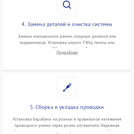
4. Замена деталей и очистка системы
Замена изношенного ремня, опорных роликов или
подшипников. Установка нового ТЭНа, помпы или
термодатчиков. Обязательная глубокая очистка
Подробнее
конденсатора, крыльчатки вентилятора и воздуховодов от
ворса. Восстановление платы управления.
5. Сборка и укладка проводки
Установка барабана на ролики и правильное натяжение
приводного ремня через ролик натяжителя. Надежная
фиксация всех узлов, подключение клемм и шлейфов к