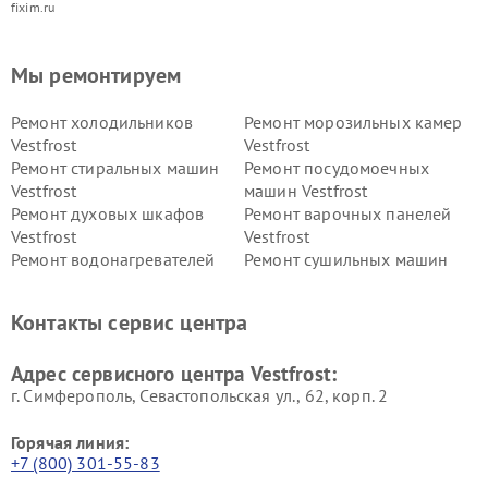
fixim.ru
Мы ремонтируем
Ремонт холодильников
Ремонт морозильных камер
Vestfrost
Vestfrost
Ремонт стиральных машин
Ремонт посудомоечных
Vestfrost
машин Vestfrost
Ремонт духовых шкафов
Ремонт варочных панелей
Vestfrost
Vestfrost
Ремонт водонагревателей
Ремонт сушильных машин
Vestfrost
Vestfrost
Ремонт винных шкафов
Ремонт вытяжек Vestfrost
Контакты сервис центра
Vestfrost
Ремонт пылесосов Vestfrost
Адрес сервисного центра Vestfrost:
г. Симферополь, Севастопольская ул., 62, корп. 2
Горячая линия:
+7 (800) 301-55-83