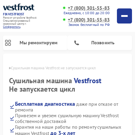
+7 (800) 301-55-83
Ежедневно, с 10:00 до 20:00
FIX-VESTFROST
Ремонт устройств Vestfrost
+7 (800) 301-55-83
Специализированный
cервисный центр г.
Звонок бесплатный по РФ
Симферополь
Мы ремонтируем
Позвонить
ополе
Сушильная машина Vestfrost не запускается цикл
Сушильная машина
Vestfrost
Не запускается цикл
Бесплатная диагностика
даже при отказе от
ремонта
Привезем и увезем сушильную машину Vestfrost
собственной доставкой
Ремонт холодильников Vestfrost
Ремонт стиральных машин Vestfrost
Ремонт духовых шкафов Vestfrost
Ремонт водонагревателей Vestfrost
Ремонт морозильных камер Vestfrost
Ремонт посудомоечных машин Vestfrost
Ремонт варочных панелей Vestfrost
Ремонт винных шкафов Vestfrost
Гарантия на наши работы по ремонту сушильных
до 3-х лет
машин Vestfrost