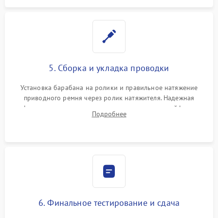
5. Сборка и укладка проводки
Установка барабана на ролики и правильное натяжение
приводного ремня через ролик натяжителя. Надежная
фиксация всех узлов, подключение клемм и шлейфов к
Подробнее
модулю управления. Монтаж корпусных панелей, люка и
верхней крышки устройства.
6. Финальное тестирование и сдача