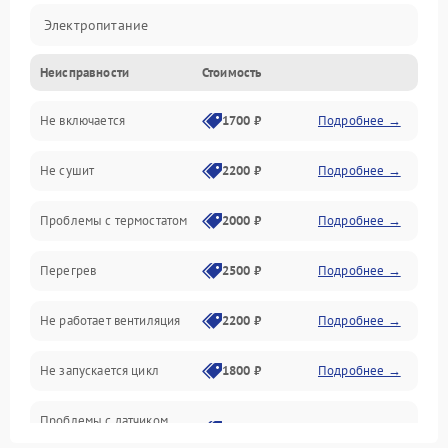
Электропитание
Неисправности
Стоимость
Нагрев
Не включается
1700 ₽
Подробнее →
Механические повреждения
Не сушит
2200 ₽
Подробнее →
Оптика
Проблемы с термостатом
2000 ₽
Подробнее →
Программное обеспечение
Перегрев
2500 ₽
Подробнее →
Датчики
Не работает вентиляция
2200 ₽
Подробнее →
Безопасность
Не запускается цикл
1800 ₽
Подробнее →
Проблемы с датчиком
2500 ₽
Подробнее →
влажности