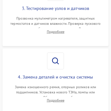
3. Тестирование узлов и датчиков
Прозвонка мультиметром нагревателя, защитных
термостатов и датчиков влажности. Проверка пускового
конденсатора, обмоток мотора и помпы. Для машин с
Подробнее
тепловым насосом — диагностика работы компрессора и
оценка циркуляции хладагента.
4. Замена деталей и очистка системы
Замена изношенного ремня, опорных роликов или
подшипников. Установка нового ТЭНа, помпы или
термодатчиков. Обязательная глубокая очистка
Подробнее
конденсатора, крыльчатки вентилятора и воздуховодов от
ворса. Восстановление платы управления.