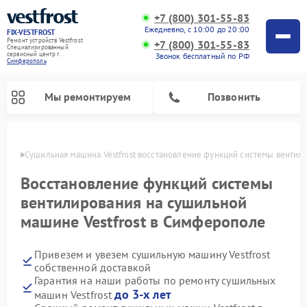
+7 (800) 301-55-83
Ежедневно, с 10:00 до 20:00
FIX-VESTFROST
Ремонт устройств Vestfrost
+7 (800) 301-55-83
Специализированный
cервисный центр г.
Звонок бесплатный по РФ
Симферополь
Мы ремонтируем
Позвонить
ополе
Сушильная машина Vestfrost восстановление функций системы вентил
Восстановление функций системы
вентилирования на сушильной
машине Vestfrost в Симферополе
Привезем и увезем сушильную машину Vestfrost
собственной доставкой
Гарантия на наши работы по ремонту сушильных
Ремонт холодильников Vestfrost
Ремонт стиральных машин Vestfrost
Ремонт духовых шкафов Vestfrost
Ремонт водонагревателей Vestfrost
Ремонт морозильных камер Vestfrost
Ремонт посудомоечных машин Vestfrost
Ремонт варочных панелей Vestfrost
Ремонт винных шкафов Vestfrost
до 3-х лет
машин Vestfrost