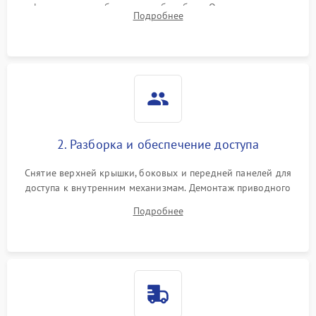
фильтра, теплообменника и барабана. Опрос клиента о
Подробнее
неисправностях (не сушит, не крутит барабан, сильно шумит
или выдает ошибку).
2. Разборка и обеспечение доступа
Снятие верхней крышки, боковых и передней панелей для
доступа к внутренним механизмам. Демонтаж приводного
ремня, панели управления и защитных кожухов.
Подробнее
Обеспечение свободного доступа к ТЭНу, компрессору,
двигателю и дренажной помпе.