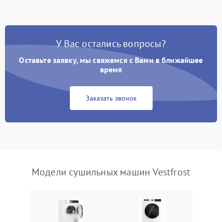
Не работает нагреватель
2500 ₽
Подробнее →
У Вас остались вопросы?
Проблемы с блоком
1800 ₽
Подробнее →
управления
Оставьте заявку, мы свяжемся с Вами в ближайшее
время
Не завершает программу
1500 ₽
Подробнее →
Заказать звонок
Зависает программа
1500 ₽
Подробнее →
Ошибка на дисплее
1290 ₽
Подробнее →
Модели сушильных машин Vestfrost