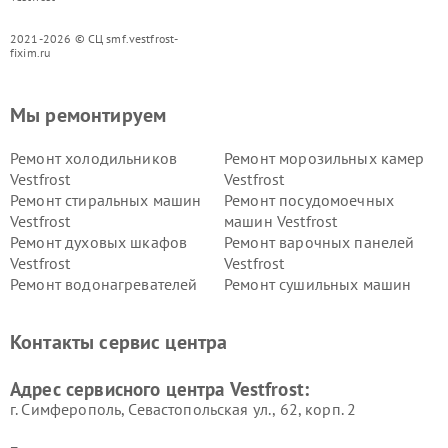
2021-2026 © СЦ smf.vestfrost-
fixim.ru
Мы ремонтируем
Ремонт холодильников
Ремонт морозильных камер
Vestfrost
Vestfrost
Ремонт стиральных машин
Ремонт посудомоечных
Vestfrost
машин Vestfrost
Ремонт духовых шкафов
Ремонт варочных панелей
Vestfrost
Vestfrost
Ремонт водонагревателей
Ремонт сушильных машин
Vestfrost
Vestfrost
Ремонт винных шкафов
Ремонт вытяжек Vestfrost
Контакты сервис центра
Vestfrost
Ремонт пылесосов Vestfrost
Адрес сервисного центра Vestfrost:
г. Симферополь, Севастопольская ул., 62, корп. 2