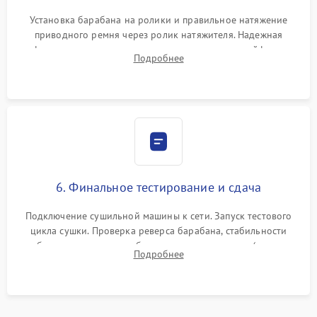
Установка барабана на ролики и правильное натяжение
приводного ремня через ролик натяжителя. Надежная
фиксация всех узлов, подключение клемм и шлейфов к
Подробнее
модулю управления. Монтаж корпусных панелей, люка и
верхней крышки устройства.
6. Финальное тестирование и сдача
Подключение сушильной машины к сети. Запуск тестового
цикла сушки. Проверка реверса барабана, стабильности
набора температуры, работы дренажного насоса (откачка
Подробнее
конденсата) и отсутствия посторонних скрипов, стуков или
вибраций.