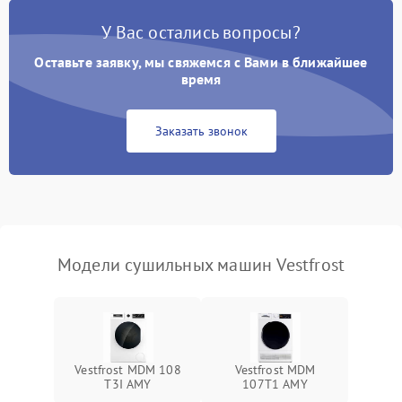
У Вас остались вопросы?
Проблемы с блоком
1800 ₽
Подробнее →
управления
Оставьте заявку, мы свяжемся с Вами в ближайшее
время
Не завершает программу
1500 ₽
Подробнее →
Заказать звонок
Зависает программа
1500 ₽
Подробнее →
Ошибка на дисплее
1290 ₽
Подробнее →
Модели сушильных машин Vestfrost
Vestfrost MDM 108
Vestfrost MDM
T3I AMY
107T1 AMY