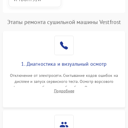
Этапы ремонта сушильной машины Vestfrost
1. Диагностика и визуальный осмотр
Отключение от электросети. Считывание кодов ошибок на
дисплее и запуск сервисного теста. Осмотр ворсового
фильтра, теплообменника и барабана. Опрос клиента о
Подробнее
неисправностях (не сушит, не крутит барабан, сильно шумит
или выдает ошибку).