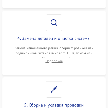
оценка циркуляции хладагента.
4. Замена деталей и очистка системы
Замена изношенного ремня, опорных роликов или
подшипников. Установка нового ТЭНа, помпы или
термодатчиков. Обязательная глубокая очистка
Подробнее
конденсатора, крыльчатки вентилятора и воздуховодов от
ворса. Восстановление платы управления.
5. Сборка и укладка проводки