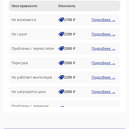
Неисправности
Стоимость
Нагрев
Не включается
1700 ₽
Подробнее →
Механические повреждения
Не сушит
2200 ₽
Подробнее →
Оптика
Проблемы с термостатом
2000 ₽
Подробнее →
Программное обеспечение
Перегрев
2500 ₽
Подробнее →
Датчики
Не работает вентиляция
2200 ₽
Подробнее →
Безопасность
Не запускается цикл
1800 ₽
Подробнее →
Проблемы с датчиком
2500 ₽
Подробнее →
влажности
Не работает нагреватель
2500 ₽
Подробнее →