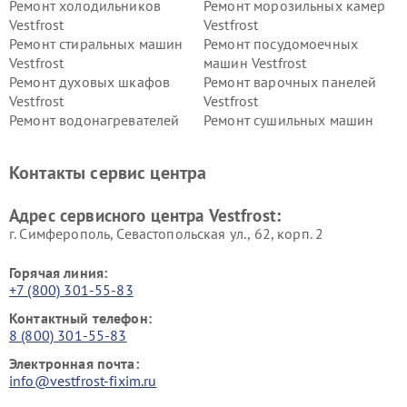
Ремонт холодильников
Ремонт морозильных камер
Vestfrost
Vestfrost
Ремонт стиральных машин
Ремонт посудомоечных
Vestfrost
машин Vestfrost
Ремонт духовых шкафов
Ремонт варочных панелей
Vestfrost
Vestfrost
Ремонт водонагревателей
Ремонт сушильных машин
Vestfrost
Vestfrost
Ремонт винных шкафов
Ремонт вытяжек Vestfrost
Контакты сервис центра
Vestfrost
Ремонт пылесосов Vestfrost
Адрес сервисного центра Vestfrost:
г. Симферополь, Севастопольская ул., 62, корп. 2
Горячая линия:
+7 (800) 301-55-83
Контактный телефон:
8 (800) 301-55-83
Электронная почта:
info@vestfrost-fixim.ru