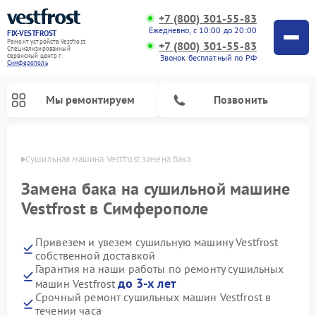
+7 (800) 301-55-83
Ежедневно, с 10:00 до 20:00
FIX-VESTFROST
Ремонт устройств Vestfrost
+7 (800) 301-55-83
Специализированный
cервисный центр г.
Звонок бесплатный по РФ
Симферополь
Мы ремонтируем
Позвонить
ополе
Сушильная машина Vestfrost замена бака
Замена бака на сушильной машине
Vestfrost в Симферополе
Привезем и увезем сушильную машину Vestfrost
собственной доставкой
Гарантия на наши работы по ремонту сушильных
до 3-х лет
машин Vestfrost
Ремонт холодильников Vestfrost
Ремонт стиральных машин Vestfrost
Ремонт духовых шкафов Vestfrost
Ремонт водонагревателей Vestfrost
Ремонт морозильных камер Vestfrost
Ремонт посудомоечных машин Vestfrost
Ремонт варочных панелей Vestfrost
Ремонт винных шкафов Vestfrost
Срочный ремонт сушильных машин Vestfrost в
течении часа