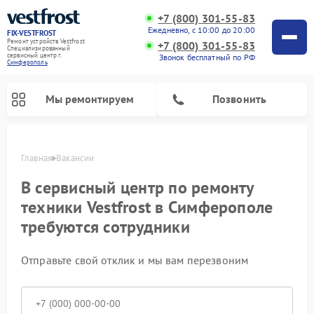
+7 (800) 301-55-83
Ежедневно, с 10:00 до 20:00
FIX-VESTFROST
Ремонт устройств Vestfrost
+7 (800) 301-55-83
Специализированный
cервисный центр г.
Звонок бесплатный по РФ
Симферополь
Мы ремонтируем
Позвонить
Главная
Вакансии
В сервисный центр по ремонту
техники Vestfrost в Симферополе
требуются сотрудники
Отправьте свой отклик и мы вам перезвоним
Ремонт холодильников Vestfrost
Ремонт стиральных машин Vestfrost
Ремонт духовых шкафов Vestfrost
Ремонт водонагревателей Vestfrost
Ремонт винных шкафов Vestfrost
Ремонт морозильных камер Vestfrost
Ремонт посудомоечных машин Vestfrost
Ремонт варочных панелей Vestfrost
Ремонт сушильных машин Vestfrost