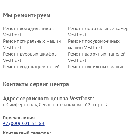
Мы ремонтируем
Ремонт холодильников
Ремонт морозильных камер
Vestfrost
Vestfrost
Ремонт стиральных машин
Ремонт посудомоечных
Vestfrost
машин Vestfrost
Ремонт духовых шкафов
Ремонт варочных панелей
Vestfrost
Vestfrost
Ремонт водонагревателей
Ремонт сушильных машин
Vestfrost
Vestfrost
Ремонт винных шкафов
Ремонт вытяжек Vestfrost
Контакты сервис центра
Vestfrost
Ремонт пылесосов Vestfrost
Адрес сервисного центра Vestfrost:
г. Симферополь, Севастопольская ул., 62, корп. 2
Горячая линия:
+7 (800) 301-55-83
Контактный телефон: