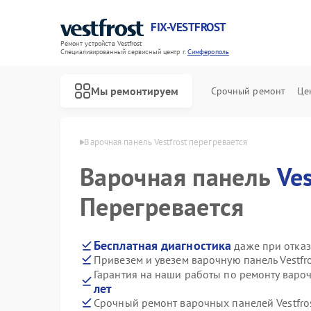
FIX-VESTFROST
Ремонт устройств Vestfrost
Специализированный cервисный центр г.
Симферополь
Мы ремонтируем
Срочный ремонт
Це
frost в Симферополе
Варочная панель Vestfrost перегревается
Варочная панель
Ves
Перегревается
Бесплатная диагностика
даже при отказ
Привезем и увезем варочную панель Vestfr
Гарантия на наши работы по ремонту вароч
лет
Срочный ремонт варочных панелей Vestfros
Ремонт холодильников Vestfrost
Ремонт морозильных камер Vestfrost
Ремонт стиральных машин Vestfrost
Ремонт посудомоечных машин Vestfrost
Ремонт духовых шкафов Vestfrost
Ремонт водонагревателей Vestfrost
Ремонт сушильных машин Vestfrost
Ремонт винных шкафов Vestfrost