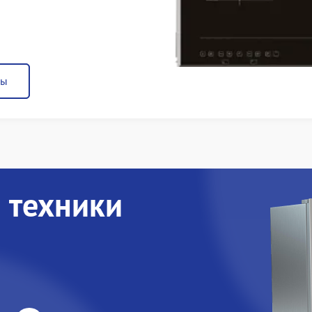
ны
 техники