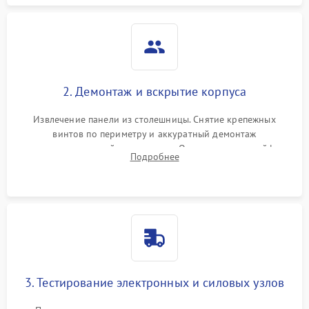
2. Демонтаж и вскрытие корпуса
Извлечение панели из столешницы. Снятие крепежных
винтов по периметру и аккуратный демонтаж
стеклокерамической поверхности. Отсоединение шлейфов
Подробнее
сенсорного блока для доступа к силовым платам, катушкам
или ТЭНам.
3. Тестирование электронных и силовых узлов