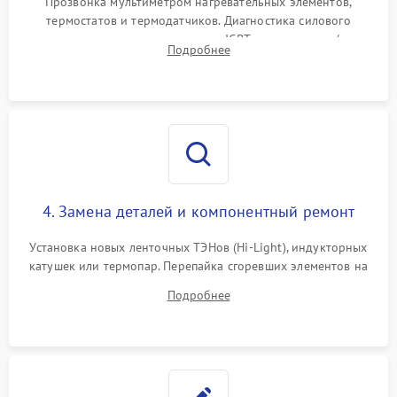
Прозвонка мультиметром нагревательных элементов,
термостатов и термодатчиков. Диагностика силового
модуля, реле, диодных мостов и IGBT-транзисторов (для
Подробнее
индукции). Проверка кранов и газ-контроля (для газовых
панелей).
4. Замена деталей и компонентный ремонт
Установка новых ленточных ТЭНов (Hi-Light), индукторных
катушек или термопар. Перепайка сгоревших элементов на
плате управления, восстановление токопроводящих
Подробнее
дорожек. Очистка контактов и замена поврежденной
проводки.