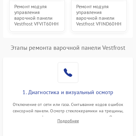
Ремонт модуля
Ремонт модуля
управления
управления
варочной панели
варочной панели
Vestfrost VFVIT60HH
Vestfrost VFIND60HH
Этапы ремонта варочной панели Vestfrost
1. Диагностика и визуальный осмотр
Отключение от сети или газа. Считывание кодов ошибок
сенсорной панели. Осмотр стеклокерамики на трещины,
проверка конфорок на равномерность нагрева. Опрос
Подробнее
клиента о симптомах (не включается, не видит посуду,
щелкает).