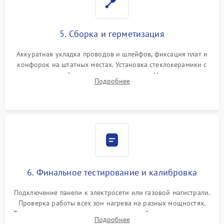
5. Сборка и герметизация
Аккуратная укладка проводов и шлейфов, фиксация плат и
конфорок на штатных местах. Установка стеклокерамики с
проверкой равномерности зазоров. Нанесение
Подробнее
термостойкого герметика или укладка уплотнительной
ленты по контуру.
6. Финальное тестирование и калибровка
Подключение панели к электросети или газовой магистрали.
Проверка работы всех зон нагрева на разных мощностях.
Тестирование сенсорного управления, таймера, индикаторов
Подробнее
остаточного тепла и систем защиты от перегрева.