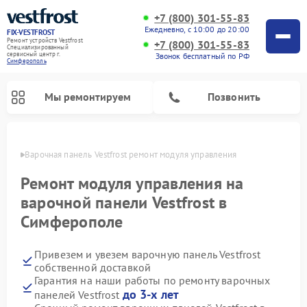
+7 (800) 301-55-83
Ежедневно, с 10:00 до 20:00
FIX-VESTFROST
Ремонт устройств Vestfrost
+7 (800) 301-55-83
Специализированный
cервисный центр г.
Звонок бесплатный по РФ
Симферополь
Мы ремонтируем
Позвонить
ополе
Варочная панель Vestfrost ремонт модуля управления
Ремонт модуля управления на
варочной панели Vestfrost в
Симферополе
Привезем и увезем варочную панель Vestfrost
собственной доставкой
Гарантия на наши работы по ремонту варочных
Ремонт холодильников Vestfrost
Ремонт стиральных машин Vestfrost
Ремонт духовых шкафов Vestfrost
Ремонт сушильных машин Vestfrost
Ремонт морозильных камер Vestfrost
Ремонт посудомоечных машин Vestfrost
Ремонт водонагревателей Vestfrost
Ремонт винных шкафов Vestfrost
до 3-х лет
панелей Vestfrost