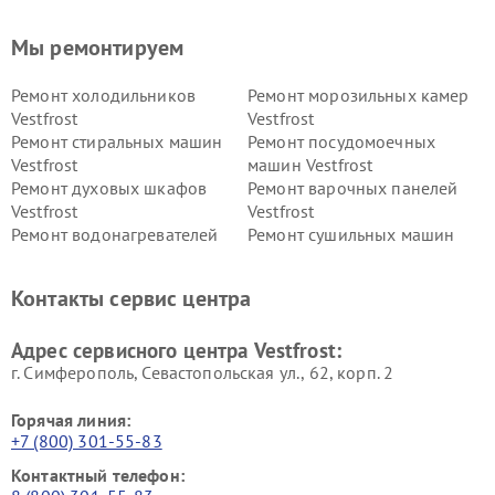
Мы ремонтируем
Ремонт холодильников
Ремонт морозильных камер
Vestfrost
Vestfrost
Ремонт стиральных машин
Ремонт посудомоечных
Vestfrost
машин Vestfrost
Ремонт духовых шкафов
Ремонт варочных панелей
Vestfrost
Vestfrost
Ремонт водонагревателей
Ремонт сушильных машин
Vestfrost
Vestfrost
Ремонт винных шкафов
Ремонт вытяжек Vestfrost
Контакты сервис центра
Vestfrost
Ремонт пылесосов Vestfrost
Адрес сервисного центра Vestfrost:
г. Симферополь, Севастопольская ул., 62, корп. 2
Горячая линия:
+7 (800) 301-55-83
Контактный телефон: