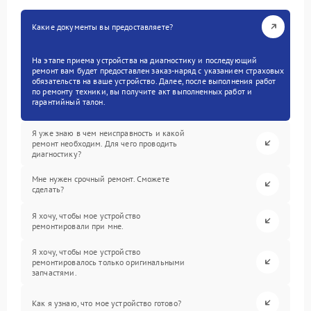
Какие документы вы предоставляете?
На этапе приема устройства на диагностику и последующий
ремонт вам будет предоставлен заказ-наряд с указанием страховых
обязательств на ваше устройство. Далее, после выполнения работ
по ремонту техники, вы получите акт выполненных работ и
гарантийный талон.
Я уже знаю в чем неисправность и какой
ремонт необходим. Для чего проводить
диагностику?
Мне нужен срочный ремонт. Сможете
сделать?
Я хочу, чтобы мое устройство
ремонтировали при мне.
Я хочу, чтобы мое устройство
ремонтировалось только оригинальными
запчастями.
Как я узнаю, что мое устройство готово?