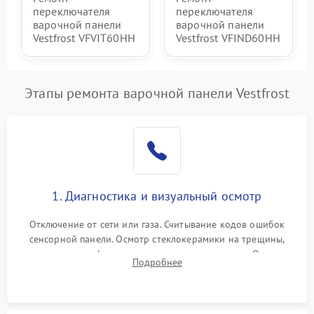
переключателя
переключателя
варочной панели
варочной панели
Vestfrost VFVIT60HH
Vestfrost VFIND60HH
Этапы ремонта варочной панели Vestfrost
1. Диагностика и визуальный осмотр
Отключение от сети или газа. Считывание кодов ошибок
сенсорной панели. Осмотр стеклокерамики на трещины,
проверка конфорок на равномерность нагрева. Опрос
Подробнее
клиента о симптомах (не включается, не видит посуду,
щелкает).