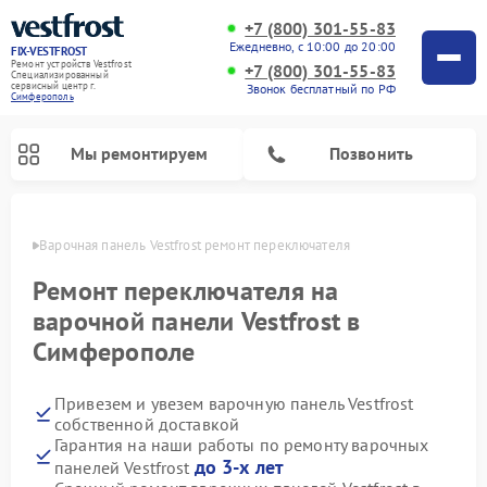
+7 (800) 301-55-83
Ежедневно, с 10:00 до 20:00
FIX-VESTFROST
Ремонт устройств Vestfrost
+7 (800) 301-55-83
Специализированный
cервисный центр г.
Звонок бесплатный по РФ
Симферополь
Мы ремонтируем
Позвонить
ополе
Варочная панель Vestfrost ремонт переключателя
Ремонт переключателя на
варочной панели Vestfrost в
Симферополе
Привезем и увезем варочную панель Vestfrost
собственной доставкой
Гарантия на наши работы по ремонту варочных
Ремонт холодильников Vestfrost
Ремонт стиральных машин Vestfrost
Ремонт духовых шкафов Vestfrost
Ремонт сушильных машин Vestfrost
Ремонт морозильных камер Vestfrost
Ремонт посудомоечных машин Vestfrost
Ремонт водонагревателей Vestfrost
Ремонт винных шкафов Vestfrost
до 3-х лет
панелей Vestfrost