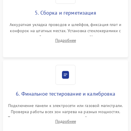
5. Сборка и герметизация
Аккуратная укладка проводов и шлейфов, фиксация плат и
конфорок на штатных местах. Установка стеклокерамики с
проверкой равномерности зазоров. Нанесение
Подробнее
термостойкого герметика или укладка уплотнительной
ленты по контуру.
6. Финальное тестирование и калибровка
Подключение панели к электросети или газовой магистрали.
Проверка работы всех зон нагрева на разных мощностях.
Тестирование сенсорного управления, таймера, индикаторов
Подробнее
остаточного тепла и систем защиты от перегрева.