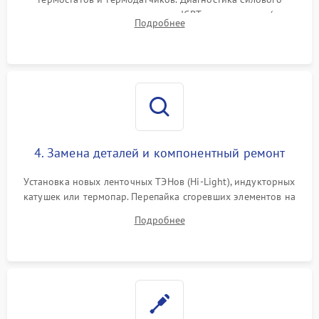
модуля, реле, диодных мостов и IGBT-транзисторов (для
Подробнее
индукции). Проверка кранов и газ-контроля (для газовых
панелей).
4. Замена деталей и компонентный ремонт
Установка новых ленточных ТЭНов (Hi-Light), индукторных
катушек или термопар. Перепайка сгоревших элементов на
плате управления, восстановление токопроводящих
Подробнее
дорожек. Очистка контактов и замена поврежденной
проводки.