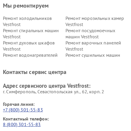
Мы ремонтируем
Ремонт холодильников
Ремонт морозильных камер
Vestfrost
Vestfrost
Ремонт стиральных машин
Ремонт посудомоечных
Vestfrost
машин Vestfrost
Ремонт духовых шкафов
Ремонт варочных панелей
Vestfrost
Vestfrost
Ремонт водонагревателей
Ремонт сушильных машин
Vestfrost
Vestfrost
Ремонт винных шкафов
Ремонт вытяжек Vestfrost
Контакты сервис центра
Vestfrost
Ремонт пылесосов Vestfrost
Адрес сервисного центра Vestfrost:
г. Симферополь, Севастопольская ул., 62, корп. 2
Горячая линия:
+7 (800) 301-55-83
Контактный телефон:
8 (800) 301-55-83