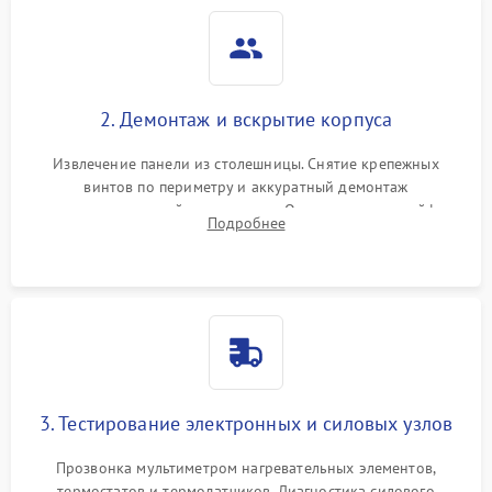
2. Демонтаж и вскрытие корпуса
Извлечение панели из столешницы. Снятие крепежных
винтов по периметру и аккуратный демонтаж
стеклокерамической поверхности. Отсоединение шлейфов
Подробнее
сенсорного блока для доступа к силовым платам, катушкам
или ТЭНам.
3. Тестирование электронных и силовых узлов
Прозвонка мультиметром нагревательных элементов,
термостатов и термодатчиков. Диагностика силового