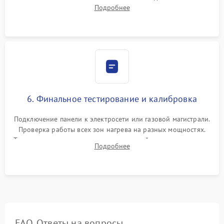
проверкой равномерности зазоров. Нанесение
Подробнее
термостойкого герметика или укладка уплотнительной
ленты по контуру.
6. Финальное тестирование и калибровка
Подключение панели к электросети или газовой магистрали.
Проверка работы всех зон нагрева на разных мощностях.
Тестирование сенсорного управления, таймера, индикаторов
Подробнее
остаточного тепла и систем защиты от перегрева.
FAQ. Ответы на вопросы