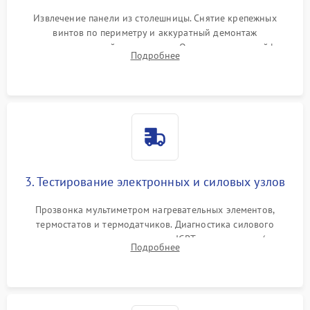
Извлечение панели из столешницы. Снятие крепежных
винтов по периметру и аккуратный демонтаж
стеклокерамической поверхности. Отсоединение шлейфов
Подробнее
сенсорного блока для доступа к силовым платам, катушкам
или ТЭНам.
3. Тестирование электронных и силовых узлов
Прозвонка мультиметром нагревательных элементов,
термостатов и термодатчиков. Диагностика силового
модуля, реле, диодных мостов и IGBT-транзисторов (для
Подробнее
индукции). Проверка кранов и газ-контроля (для газовых
панелей).