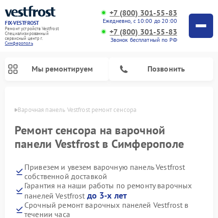
+7 (800) 301-55-83
Ежедневно, с 10:00 до 20:00
FIX-VESTFROST
Ремонт устройств Vestfrost
+7 (800) 301-55-83
Специализированный
cервисный центр г.
Звонок бесплатный по РФ
Симферополь
Мы ремонтируем
Позвонить
ополе
Варочная панель Vestfrost ремонт сенсора
Ремонт сенсора на варочной
панели Vestfrost в Симферополе
Привезем и увезем варочную панель Vestfrost
собственной доставкой
Гарантия на наши работы по ремонту варочных
до 3-х лет
панелей Vestfrost
Ремонт холодильников Vestfrost
Ремонт стиральных машин Vestfrost
Ремонт духовых шкафов Vestfrost
Ремонт сушильных машин Vestfrost
Ремонт морозильных камер Vestfrost
Ремонт посудомоечных машин Vestfrost
Ремонт водонагревателей Vestfrost
Ремонт винных шкафов Vestfrost
Срочный ремонт варочных панелей Vestfrost в
течении часа