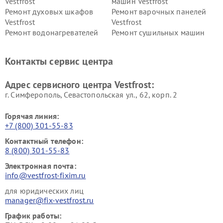
Vestfrost
машин Vestfrost
Ремонт духовых шкафов
Ремонт варочных панелей
Vestfrost
Vestfrost
Ремонт водонагревателей
Ремонт сушильных машин
Vestfrost
Vestfrost
Ремонт винных шкафов
Ремонт вытяжек Vestfrost
Контакты сервис центра
Vestfrost
Ремонт пылесосов Vestfrost
Адрес сервисного центра Vestfrost:
г. Симферополь, Севастопольская ул., 62, корп. 2
Горячая линия:
+7 (800) 301-55-83
Контактный телефон:
8 (800) 301-55-83
Электронная почта:
info@vestfrost-fixim.ru
для юридических лиц
manager@fix-vestfrost.ru
График работы: