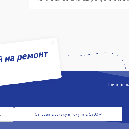
й на ремонт
При оформл
Отправить заявку и получить 1500 ₽
сти