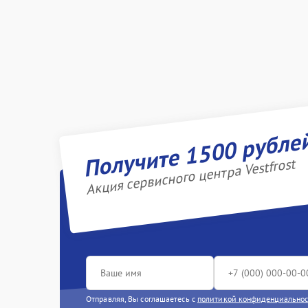
Получите 1500 рубле
Акция сервисного центра Vestfrost
Отправляя, Вы соглашаетесь с
политикой конфиденциально