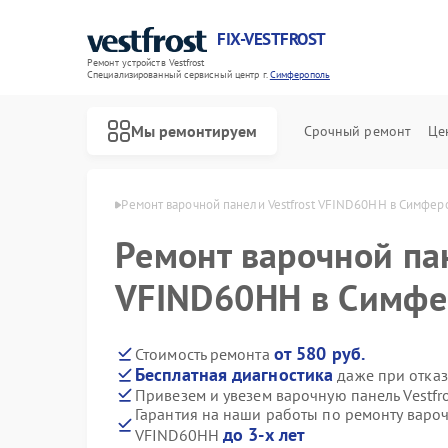
FIX-VESTFROST
Ремонт устройств Vestfrost
Специализированный cервисный центр г.
Симферополь
Мы ремонтируем
Срочный ремонт
Це
frost в Симферополе
Ремонт варочной панели Vestfrost VFIND60HH в Симфер
Ремонт варочной пан
VFIND60HH в Симфе
от 580 руб.
Стоимость ремонта
Бесплатная диагностика
даже при отказ
Привезем и увезем варочную панель Vestf
Гарантия на наши работы по ремонту вароч
до 3-х лет
VFIND60HH
Ремонт холодильников Vestfrost
Ремонт морозильных камер Vestfrost
Ремонт стиральных машин Vestfrost
Ремонт посудомоечных машин Vestfrost
Ремонт духовых шкафов Vestfrost
Ремонт водонагревателей Vestfrost
Ремонт сушильных машин Vestfrost
Ремонт винных шкафов Vestfrost