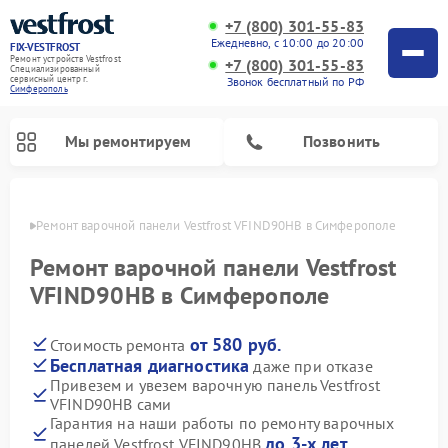
+7 (800) 301-55-83
Ежедневно, с 10:00 до 20:00
FIX-VESTFROST
Ремонт устройств Vestfrost
+7 (800) 301-55-83
Специализированный
cервисный центр г.
Звонок бесплатный по РФ
Симферополь
Мы ремонтируем
Позвонить
ополе
Ремонт варочной панели Vestfrost VFIND90HB в Симферополе
Ремонт варочной панели Vestfrost
VFIND90HB в Симферополе
от 580 руб.
Стоимость ремонта
Бесплатная диагностика
даже при отказе
Привезем и увезем варочную панель Vestfrost
VFIND90HB сами
Ремонт холодильников Vestfrost
Ремонт стиральных машин Vestfrost
Ремонт духовых шкафов Vestfrost
Ремонт сушильных машин Vestfrost
Ремонт морозильных камер Vestfrost
Ремонт посудомоечных машин Vestfrost
Ремонт водонагревателей Vestfrost
Ремонт винных шкафов Vestfrost
Гарантия на наши работы по ремонту варочных
до 3-х лет
панелей Vestfrost VFIND90HB