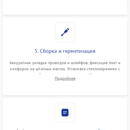
дорожек. Очистка контактов и замена поврежденной
проводки.
5. Сборка и герметизация
Аккуратная укладка проводов и шлейфов, фиксация плат и
конфорок на штатных местах. Установка стеклокерамики с
проверкой равномерности зазоров. Нанесение
Подробнее
термостойкого герметика или укладка уплотнительной
ленты по контуру.