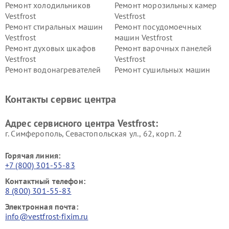
Ремонт холодильников
Ремонт морозильных камер
Vestfrost
Vestfrost
Ремонт стиральных машин
Ремонт посудомоечных
Vestfrost
машин Vestfrost
Ремонт духовых шкафов
Ремонт варочных панелей
Vestfrost
Vestfrost
Ремонт водонагревателей
Ремонт сушильных машин
Vestfrost
Vestfrost
Ремонт винных шкафов
Ремонт вытяжек Vestfrost
Контакты сервис центра
Vestfrost
Ремонт пылесосов Vestfrost
Адрес сервисного центра Vestfrost:
г. Симферополь, Севастопольская ул., 62, корп. 2
Горячая линия:
+7 (800) 301-55-83
Контактный телефон:
8 (800) 301-55-83
Электронная почта:
info@vestfrost-fixim.ru