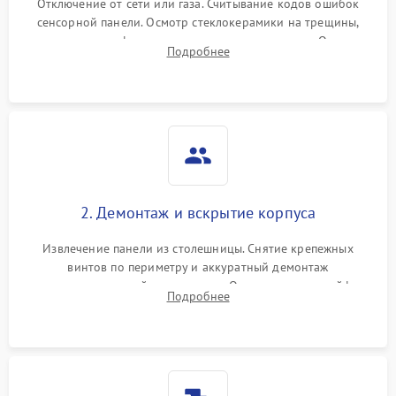
Отключение от сети или газа. Считывание кодов ошибок
сенсорной панели. Осмотр стеклокерамики на трещины,
проверка конфорок на равномерность нагрева. Опрос
Подробнее
клиента о симптомах (не включается, не видит посуду,
щелкает).
2. Демонтаж и вскрытие корпуса
Извлечение панели из столешницы. Снятие крепежных
винтов по периметру и аккуратный демонтаж
стеклокерамической поверхности. Отсоединение шлейфов
Подробнее
сенсорного блока для доступа к силовым платам, катушкам
или ТЭНам.