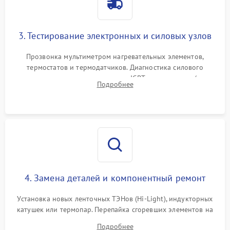
3. Тестирование электронных и силовых узлов
Прозвонка мультиметром нагревательных элементов,
термостатов и термодатчиков. Диагностика силового
модуля, реле, диодных мостов и IGBT-транзисторов (для
Подробнее
индукции). Проверка кранов и газ-контроля (для газовых
панелей).
4. Замена деталей и компонентный ремонт
Установка новых ленточных ТЭНов (Hi-Light), индукторных
катушек или термопар. Перепайка сгоревших элементов на
плате управления, восстановление токопроводящих
Подробнее