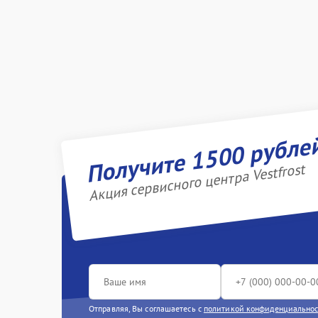
Получите 1500 рубле
Акция сервисного центра Vestfrost
Отправляя, Вы соглашаетесь с
политикой конфиденциально