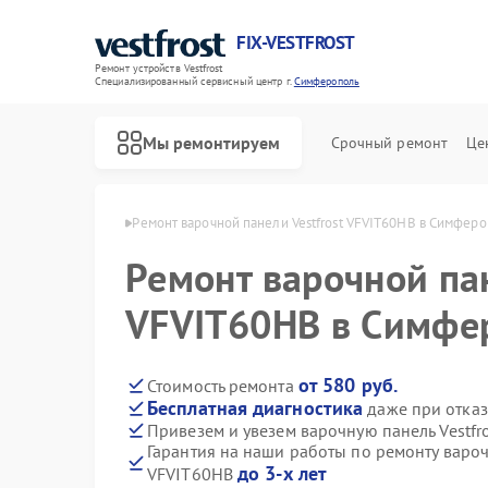
FIX-VESTFROST
Ремонт устройств Vestfrost
Специализированный cервисный центр г.
Симферополь
Мы ремонтируем
Срочный ремонт
Це
frost в Симферополе
Ремонт варочной панели Vestfrost VFVIT60HB в Симфер
Ремонт варочной пан
VFVIT60HB в Симфе
от 580 руб.
Стоимость ремонта
Бесплатная диагностика
даже при отказ
Привезем и увезем варочную панель Vestfr
Гарантия на наши работы по ремонту вароч
до 3-х лет
VFVIT60HB
Ремонт холодильников Vestfrost
Ремонт морозильных камер Vestfrost
Ремонт стиральных машин Vestfrost
Ремонт посудомоечных машин Vestfrost
Ремонт духовых шкафов Vestfrost
Ремонт водонагревателей Vestfrost
Ремонт сушильных машин Vestfrost
Ремонт винных шкафов Vestfrost