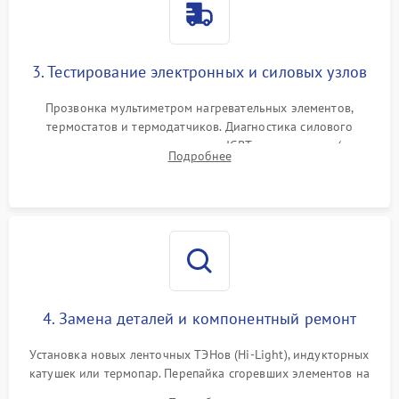
3. Тестирование электронных и силовых узлов
Прозвонка мультиметром нагревательных элементов,
термостатов и термодатчиков. Диагностика силового
модуля, реле, диодных мостов и IGBT-транзисторов (для
Подробнее
индукции). Проверка кранов и газ-контроля (для газовых
панелей).
4. Замена деталей и компонентный ремонт
Установка новых ленточных ТЭНов (Hi-Light), индукторных
катушек или термопар. Перепайка сгоревших элементов на
плате управления, восстановление токопроводящих