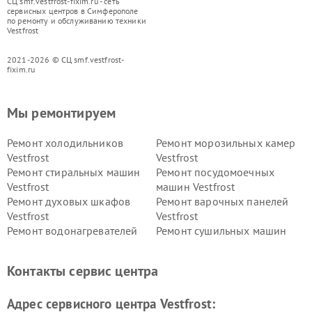
СЦ smf.vestfrost-fixim.ru - сеть
сервисных центров в Симферополе
по ремонту и обслуживанию техники
Vestfrost
2021-2026 © СЦ smf.vestfrost-
fixim.ru
Мы ремонтируем
Ремонт холодильников
Ремонт морозильных камер
Vestfrost
Vestfrost
Ремонт стиральных машин
Ремонт посудомоечных
Vestfrost
машин Vestfrost
Ремонт духовых шкафов
Ремонт варочных панелей
Vestfrost
Vestfrost
Ремонт водонагревателей
Ремонт сушильных машин
Vestfrost
Vestfrost
Ремонт винных шкафов
Ремонт вытяжек Vestfrost
Контакты сервис центра
Vestfrost
Ремонт пылесосов Vestfrost
Адрес сервисного центра Vestfrost: