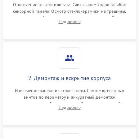
Отключение от сети или газа. Считывание кодов ошибок
сенсорной панели. Осмотр стеклокерамики на трещины,
проверка конфорок на равномерность нагрева. Опрос
Подробнее
клиента о симптомах (не включается, не видит посуду,
щелкает).
2. Демонтаж и вскрытие корпуса
Извлечение панели из столешницы. Снятие крепежных
винтов по периметру и аккуратный демонтаж
стеклокерамической поверхности. Отсоединение шлейфов
Подробнее
сенсорного блока для доступа к силовым платам, катушкам
или ТЭНам.