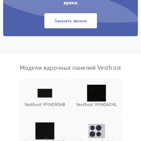
время
Заказать звонок
Модели варочных панелей Vestfrost
Vestfrost VFIND90HB
Vestfrost VFIND60HL