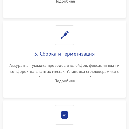
Подробнее
дорожек. Очистка контактов и замена поврежденной
проводки.
5. Сборка и герметизация
Аккуратная укладка проводов и шлейфов, фиксация плат и
конфорок на штатных местах. Установка стеклокерамики с
проверкой равномерности зазоров. Нанесение
Подробнее
термостойкого герметика или укладка уплотнительной
ленты по контуру.