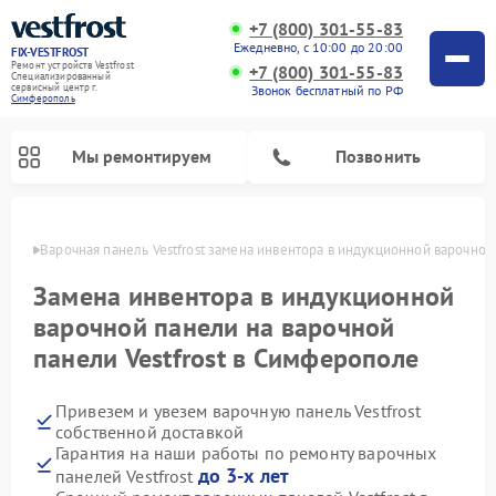
+7 (800) 301-55-83
Ежедневно, с 10:00 до 20:00
FIX-VESTFROST
Ремонт устройств Vestfrost
+7 (800) 301-55-83
Специализированный
cервисный центр г.
Звонок бесплатный по РФ
Симферополь
Мы ремонтируем
Позвонить
ополе
Варочная панель Vestfrost замена инвентора в индукционной варочной
Замена инвентора в индукционной
варочной панели на варочной
панели Vestfrost в Симферополе
Привезем и увезем варочную панель Vestfrost
собственной доставкой
Гарантия на наши работы по ремонту варочных
Ремонт холодильников Vestfrost
Ремонт стиральных машин Vestfrost
Ремонт духовых шкафов Vestfrost
Ремонт сушильных машин Vestfrost
Ремонт морозильных камер Vestfrost
Ремонт посудомоечных машин Vestfrost
Ремонт водонагревателей Vestfrost
Ремонт винных шкафов Vestfrost
до 3-х лет
панелей Vestfrost