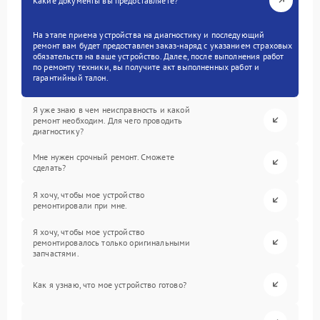
Какие документы вы предоставляете?
На этапе приема устройства на диагностику и последующий
ремонт вам будет предоставлен заказ-наряд с указанием страховых
обязательств на ваше устройство. Далее, после выполнения работ
по ремонту техники, вы получите акт выполненных работ и
гарантийный талон.
Я уже знаю в чем неисправность и какой
ремонт необходим. Для чего проводить
диагностику?
Мне нужен срочный ремонт. Сможете
сделать?
Я хочу, чтобы мое устройство
ремонтировали при мне.
Я хочу, чтобы мое устройство
ремонтировалось только оригинальными
запчастями.
Как я узнаю, что мое устройство готово?