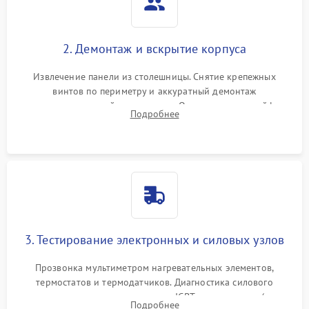
2. Демонтаж и вскрытие корпуса
Извлечение панели из столешницы. Снятие крепежных
винтов по периметру и аккуратный демонтаж
стеклокерамической поверхности. Отсоединение шлейфов
Подробнее
сенсорного блока для доступа к силовым платам, катушкам
или ТЭНам.
3. Тестирование электронных и силовых узлов
Прозвонка мультиметром нагревательных элементов,
термостатов и термодатчиков. Диагностика силового
модуля, реле, диодных мостов и IGBT-транзисторов (для
Подробнее