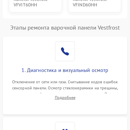
VFVIT60HH
VFIND60HH
Этапы ремонта варочной панели Vestfrost
1. Диагностика и визуальный осмотр
Отключение от сети или газа. Считывание кодов ошибок
сенсорной панели. Осмотр стеклокерамики на трещины,
проверка конфорок на равномерность нагрева. Опрос
Подробнее
клиента о симптомах (не включается, не видит посуду,
щелкает).