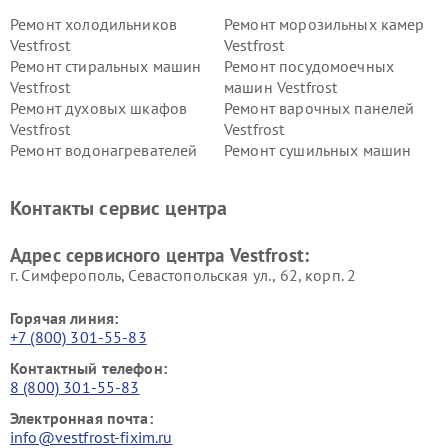
Ремонт холодильников
Ремонт морозильных камер
Vestfrost
Vestfrost
Ремонт стиральных машин
Ремонт посудомоечных
Vestfrost
машин Vestfrost
Ремонт духовых шкафов
Ремонт варочных панелей
Vestfrost
Vestfrost
Ремонт водонагревателей
Ремонт сушильных машин
Vestfrost
Vestfrost
Ремонт винных шкафов
Ремонт вытяжек Vestfrost
Контакты сервис центра
Vestfrost
Ремонт пылесосов Vestfrost
Адрес сервисного центра Vestfrost:
г. Симферополь, Севастопольская ул., 62, корп. 2
Горячая линия:
+7 (800) 301-55-83
Контактный телефон:
8 (800) 301-55-83
Электронная почта:
info@vestfrost-fixim.ru