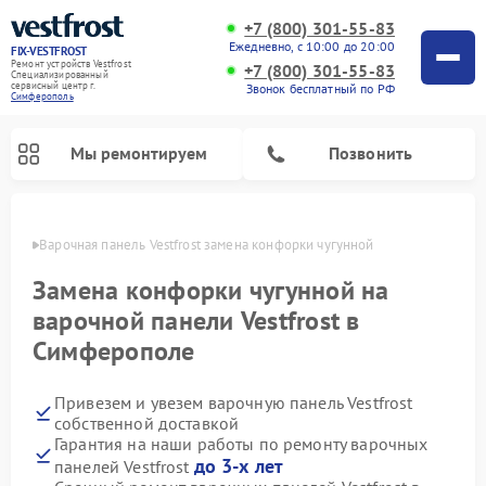
+7 (800) 301-55-83
Ежедневно, с 10:00 до 20:00
FIX-VESTFROST
Ремонт устройств Vestfrost
+7 (800) 301-55-83
Специализированный
cервисный центр г.
Звонок бесплатный по РФ
Симферополь
Мы ремонтируем
Позвонить
ополе
Варочная панель Vestfrost замена конфорки чугунной
Замена конфорки чугунной на
варочной панели Vestfrost в
Симферополе
Привезем и увезем варочную панель Vestfrost
собственной доставкой
Гарантия на наши работы по ремонту варочных
Ремонт холодильников Vestfrost
Ремонт стиральных машин Vestfrost
Ремонт духовых шкафов Vestfrost
Ремонт сушильных машин Vestfrost
Ремонт морозильных камер Vestfrost
Ремонт посудомоечных машин Vestfrost
Ремонт водонагревателей Vestfrost
Ремонт винных шкафов Vestfrost
до 3-х лет
панелей Vestfrost