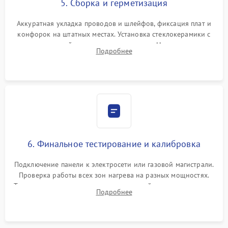
5. Сборка и герметизация
Аккуратная укладка проводов и шлейфов, фиксация плат и
конфорок на штатных местах. Установка стеклокерамики с
проверкой равномерности зазоров. Нанесение
Подробнее
термостойкого герметика или укладка уплотнительной
ленты по контуру.
6. Финальное тестирование и калибровка
Подключение панели к электросети или газовой магистрали.
Проверка работы всех зон нагрева на разных мощностях.
Тестирование сенсорного управления, таймера, индикаторов
Подробнее
остаточного тепла и систем защиты от перегрева.