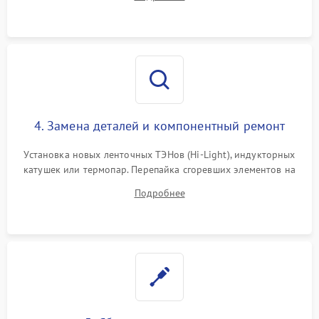
индукции). Проверка кранов и газ-контроля (для газовых
панелей).
4. Замена деталей и компонентный ремонт
Установка новых ленточных ТЭНов (Hi-Light), индукторных
катушек или термопар. Перепайка сгоревших элементов на
плате управления, восстановление токопроводящих
Подробнее
дорожек. Очистка контактов и замена поврежденной
проводки.