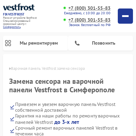
+7 (800) 301-55-83
Ежедневно, с 10:00 до 20:00
FIX-VESTFROST
Ремонт устройств Vestfrost
+7 (800) 301-55-83
Специализированный
cервисный центр г.
Звонок бесплатный по РФ
Симферополь
Мы ремонтируем
Позвонить
ополе
Варочная панель Vestfrost замена сенсора
Замена сенсора на варочной
панели Vestfrost в Симферополе
Привезем и увезем варочную панель Vestfrost
собственной доставкой
Гарантия на наши работы по ремонту варочных
до 3-х лет
панелей Vestfrost
Ремонт холодильников Vestfrost
Ремонт стиральных машин Vestfrost
Ремонт духовых шкафов Vestfrost
Ремонт сушильных машин Vestfrost
Ремонт морозильных камер Vestfrost
Ремонт посудомоечных машин Vestfrost
Ремонт водонагревателей Vestfrost
Ремонт винных шкафов Vestfrost
Срочный ремонт варочных панелей Vestfrost в
течении часа