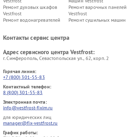
Vestfrost
машин Vestfrost
Ремонт духовых шкафов
Ремонт варочных панелей
Vestfrost
Vestfrost
Ремонт водонагревателей
Ремонт сушильных машин
Vestfrost
Vestfrost
Ремонт винных шкафов
Ремонт вытяжек Vestfrost
Контакты сервис центра
Vestfrost
Ремонт пылесосов Vestfrost
Адрес сервисного центра Vestfrost:
г. Симферополь, Севастопольская ул., 62, корп. 2
Горячая линия:
+7 (800) 301-55-83
Контактный телефон:
8 (800) 301-55-83
Электронная почта:
info@vestfrost-fixim.ru
для юридических лиц
manager@fix-vestfrost.ru
График работы: