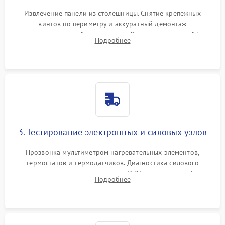
Извлечение панели из столешницы. Снятие крепежных
винтов по периметру и аккуратный демонтаж
стеклокерамической поверхности. Отсоединение шлейфов
Подробнее
сенсорного блока для доступа к силовым платам, катушкам
или ТЭНам.
3. Тестирование электронных и силовых узлов
Прозвонка мультиметром нагревательных элементов,
термостатов и термодатчиков. Диагностика силового
модуля, реле, диодных мостов и IGBT-транзисторов (для
Подробнее
индукции). Проверка кранов и газ-контроля (для газовых
панелей).