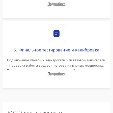
проверкой равномерности зазоров. Нанесение
Подробнее
термостойкого герметика или укладка уплотнительной
ленты по контуру.
6. Финальное тестирование и калибровка
Подключение панели к электросети или газовой магистрали.
Проверка работы всех зон нагрева на разных мощностях.
Тестирование сенсорного управления, таймера, индикаторов
Подробнее
остаточного тепла и систем защиты от перегрева.
FAQ. Ответы на вопросы