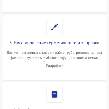
фильтров или поврежденных уплотнителей дверцы.
5. Восстановление герметичности и заправка
Для компрессорных шкафов — пайка трубопроводов, замена
фильтра-осушителя, глубокое вакуумирование и точная
заправка фреоном. Для термоэлектрических — замена
Подробнее
термопасты и герметизация охлаждающего блока.