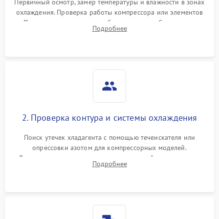
Первичный осмотр, замер температуры и влажности в зонах
охлаждения. Проверка работы компрессора или элементов
Пельтье, оценка уровня вибрации и шума. Считывание
Подробнее
ошибок с модуля управления.
2. Проверка контура и системы охлаждения
Поиск утечек хладагента с помощью течеискателя или
опрессовки азотом для компрессорных моделей.
Диагностика термоэлектрических модулей, радиаторов и
Подробнее
кулеров на предмет перегрева или выхода из строя.