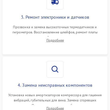
3. Ремонт электроники и датчиков
Прозвонка и замена высокоточных термодатчиков и
гигрометров. Восстановление шлейфов, ремонт платы
управления, отвечающей за поддержание микроклимата.
Подробнее
Проверка систем защиты от УФ-излучения и подсветки.
4. Замена неисправных компонентов
Установка новых амортизаторов компрессора для гашения
вибраций, губительных для вина. Замена сгоревших
элементов Пельтье, вентиляторов обдува, угольных
Подробнее