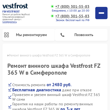
+7 (800) 301-55-83
Ежедневно, с 10:00 до 20:00
FIX-VESTFROST
Ремонт устройств Vestfrost
+7 (800) 301-55-83
Специализированный
cервисный центр г.
Звонок бесплатный по РФ
Симферополь
Мы ремонтируем
Позвонить
ополе
Ремонт винного шкафа Vestfrost FZ 365 W в Симферополе
Ремонт винного шкафа Vestfrost FZ
365 W в Симферополе
от 2480 руб.
Стоимость ремонта
Бесплатная диагностика
даже при отказе
Привезем и увезем винный шкаф Vestfrost FZ 365
W сами
Ремонт холодильников Vestfrost
Ремонт стиральных машин Vestfrost
Ремонт духовых шкафов Vestfrost
Ремонт водонагревателей Vestfrost
Ремонт морозильных камер Vestfrost
Ремонт посудомоечных машин Vestfrost
Ремонт варочных панелей Vestfrost
Ремонт сушильных машин Vestfrost
Гарантия на наши работы по ремонту винных
до 3-х лет
шкафов Vestfrost FZ 365 W