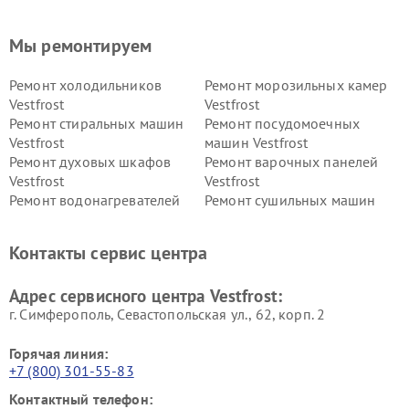
Мы ремонтируем
Ремонт холодильников
Ремонт морозильных камер
Vestfrost
Vestfrost
Ремонт стиральных машин
Ремонт посудомоечных
Vestfrost
машин Vestfrost
Ремонт духовых шкафов
Ремонт варочных панелей
Vestfrost
Vestfrost
Ремонт водонагревателей
Ремонт сушильных машин
Vestfrost
Vestfrost
Ремонт винных шкафов
Ремонт вытяжек Vestfrost
Контакты сервис центра
Vestfrost
Ремонт пылесосов Vestfrost
Адрес сервисного центра Vestfrost:
г. Симферополь, Севастопольская ул., 62, корп. 2
Горячая линия:
+7 (800) 301-55-83
Контактный телефон: