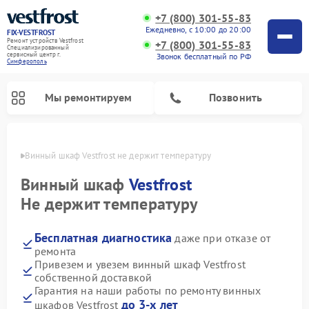
+7 (800) 301-55-83
Ежедневно, с 10:00 до 20:00
FIX-VESTFROST
Ремонт устройств Vestfrost
+7 (800) 301-55-83
Специализированный
cервисный центр г.
Звонок бесплатный по РФ
Симферополь
Мы ремонтируем
Позвонить
ополе
Винный шкаф Vestfrost не держит температуру
Винный шкаф
Vestfrost
Не держит температуру
Бесплатная диагностика
даже при отказе от
ремонта
Привезем и увезем винный шкаф Vestfrost
собственной доставкой
Ремонт холодильников Vestfrost
Ремонт стиральных машин Vestfrost
Ремонт духовых шкафов Vestfrost
Ремонт водонагревателей Vestfrost
Ремонт морозильных камер Vestfrost
Ремонт посудомоечных машин Vestfrost
Ремонт варочных панелей Vestfrost
Ремонт сушильных машин Vestfrost
Гарантия на наши работы по ремонту винных
до 3-х лет
шкафов Vestfrost