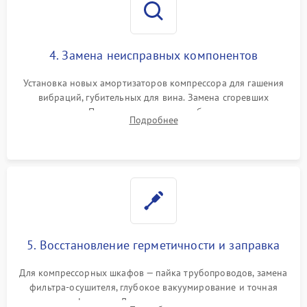
4. Замена неисправных компонентов
Установка новых амортизаторов компрессора для гашения
вибраций, губительных для вина. Замена сгоревших
элементов Пельтье, вентиляторов обдува, угольных
Подробнее
фильтров или поврежденных уплотнителей дверцы.
5. Восстановление герметичности и заправка
Для компрессорных шкафов — пайка трубопроводов, замена
фильтра-осушителя, глубокое вакуумирование и точная
заправка фреоном. Для термоэлектрических — замена