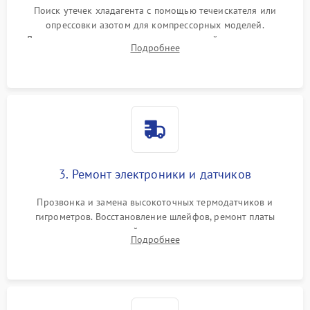
Поиск утечек хладагента с помощью течеискателя или
опрессовки азотом для компрессорных моделей.
Диагностика термоэлектрических модулей, радиаторов и
Подробнее
кулеров на предмет перегрева или выхода из строя.
3. Ремонт электроники и датчиков
Прозвонка и замена высокоточных термодатчиков и
гигрометров. Восстановление шлейфов, ремонт платы
управления, отвечающей за поддержание микроклимата.
Подробнее
Проверка систем защиты от УФ-излучения и подсветки.