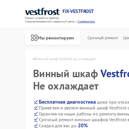
FIX-VESTFROST
Ремонт устройств Vestfrost
Специализированный cервисный центр г.
Симферополь
Мы ремонтируем
Срочный ремонт
Це
frost в Симферополе
Винный шкаф Vestfrost не охлаждает
Винный шкаф
Vestfr
Не охлаждает
Бесплатная диагностика
даже при отказ
Привезем и увезем винный шкаф Vestfrost 
Гарантия на наши работы по ремонту винн
Срочный ремонт винных шкафов Vestfrost в
20%
Скидка для вас до
Ремонт холодильников Vestfrost
Ремонт морозильных камер Vestfrost
Ремонт стиральных машин Vestfrost
Ремонт посудомоечных машин Vestfrost
Ремонт духовых шкафов Vestfrost
Ремонт варочных панелей Vestfrost
Ремонт водонагревателей Vestfrost
Ремонт сушильных машин Vestfrost