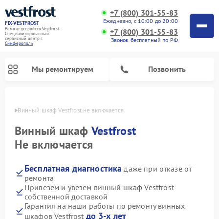
+7 (800) 301-55-83
Ежедневно, с 10:00 до 20:00
FIX-VESTFROST
Ремонт устройств Vestfrost
+7 (800) 301-55-83
Специализированный
cервисный центр г.
Звонок бесплатный по РФ
Симферополь
Мы ремонтируем
Позвонить
ополе
Винный шкаф Vestfrost не включается
Винный шкаф
Vestfrost
Не включается
Бесплатная диагностика
даже при отказе от
ремонта
Привезем и увезем винный шкаф Vestfrost
собственной доставкой
Ремонт холодильников Vestfrost
Ремонт стиральных машин Vestfrost
Ремонт духовых шкафов Vestfrost
Ремонт водонагревателей Vestfrost
Ремонт морозильных камер Vestfrost
Ремонт посудомоечных машин Vestfrost
Ремонт варочных панелей Vestfrost
Ремонт сушильных машин Vestfrost
Гарантия на наши работы по ремонту винных
до 3-х лет
шкафов Vestfrost