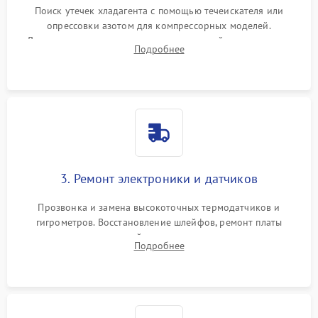
Поиск утечек хладагента с помощью течеискателя или
опрессовки азотом для компрессорных моделей.
Диагностика термоэлектрических модулей, радиаторов и
Подробнее
кулеров на предмет перегрева или выхода из строя.
3. Ремонт электроники и датчиков
Прозвонка и замена высокоточных термодатчиков и
гигрометров. Восстановление шлейфов, ремонт платы
управления, отвечающей за поддержание микроклимата.
Подробнее
Проверка систем защиты от УФ-излучения и подсветки.