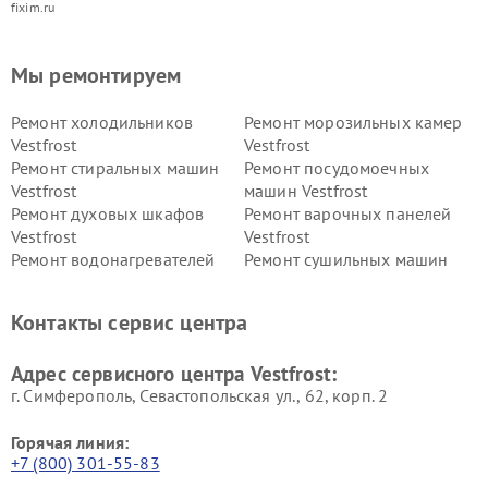
fixim.ru
Мы ремонтируем
Ремонт холодильников
Ремонт морозильных камер
Vestfrost
Vestfrost
Ремонт стиральных машин
Ремонт посудомоечных
Vestfrost
машин Vestfrost
Ремонт духовых шкафов
Ремонт варочных панелей
Vestfrost
Vestfrost
Ремонт водонагревателей
Ремонт сушильных машин
Vestfrost
Vestfrost
Ремонт винных шкафов
Ремонт вытяжек Vestfrost
Контакты сервис центра
Vestfrost
Ремонт пылесосов Vestfrost
Адрес сервисного центра Vestfrost:
г. Симферополь, Севастопольская ул., 62, корп. 2
Горячая линия:
+7 (800) 301-55-83