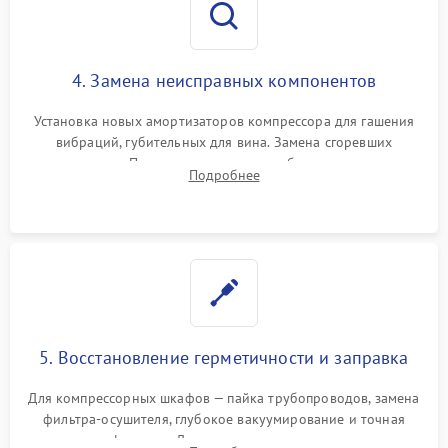
4. Замена неисправных компонентов
Установка новых амортизаторов компрессора для гашения
вибраций, губительных для вина. Замена сгоревших
элементов Пельтье, вентиляторов обдува, угольных
Подробнее
фильтров или поврежденных уплотнителей дверцы.
5. Восстановление герметичности и заправка
Для компрессорных шкафов — пайка трубопроводов, замена
фильтра-осушителя, глубокое вакуумирование и точная
заправка фреоном. Для термоэлектрических — замена