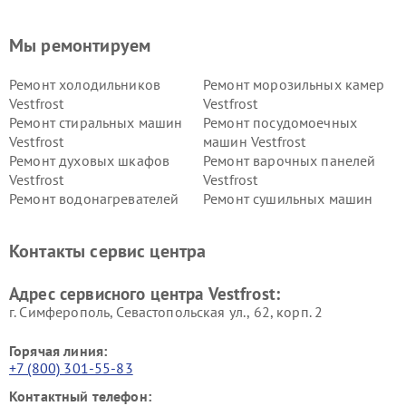
Мы ремонтируем
Ремонт холодильников
Ремонт морозильных камер
Vestfrost
Vestfrost
Ремонт стиральных машин
Ремонт посудомоечных
Vestfrost
машин Vestfrost
Ремонт духовых шкафов
Ремонт варочных панелей
Vestfrost
Vestfrost
Ремонт водонагревателей
Ремонт сушильных машин
Vestfrost
Vestfrost
Ремонт винных шкафов
Ремонт вытяжек Vestfrost
Контакты сервис центра
Vestfrost
Ремонт пылесосов Vestfrost
Адрес сервисного центра Vestfrost:
г. Симферополь, Севастопольская ул., 62, корп. 2
Горячая линия:
+7 (800) 301-55-83
Контактный телефон: