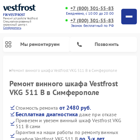
+7 (800) 301-55-83
Ежедневно, с 10:00 до 20:00
FIX-VESTFROST
Ремонт устройств Vestfrost
+7 (800) 301-55-83
Специализированный
cервисный центр г.
Звонок бесплатный по РФ
Симферополь
Мы ремонтируем
Позвонить
ополе
Ремонт винного шкафа Vestfrost VKG 511 B в Симферополе
Ремонт винного шкафа Vestfrost
VKG 511 B в Симферополе
от 2480 руб.
Стоимость ремонта
Бесплатная диагностика
даже при отказе
Привезем и увезем винный шкаф Vestfrost VKG
511 B сами
Ремонт холодильников Vestfrost
Ремонт стиральных машин Vestfrost
Ремонт духовых шкафов Vestfrost
Ремонт водонагревателей Vestfrost
Ремонт морозильных камер Vestfrost
Ремонт посудомоечных машин Vestfrost
Ремонт варочных панелей Vestfrost
Ремонт сушильных машин Vestfrost
Гарантия на наши работы по ремонту винных
до 3-х лет
шкафов Vestfrost VKG 511 B