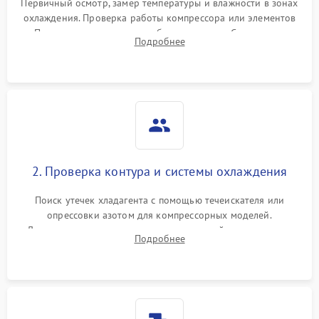
Первичный осмотр, замер температуры и влажности в зонах
охлаждения. Проверка работы компрессора или элементов
Пельтье, оценка уровня вибрации и шума. Считывание
Подробнее
ошибок с модуля управления.
2. Проверка контура и системы охлаждения
Поиск утечек хладагента с помощью течеискателя или
опрессовки азотом для компрессорных моделей.
Диагностика термоэлектрических модулей, радиаторов и
Подробнее
кулеров на предмет перегрева или выхода из строя.