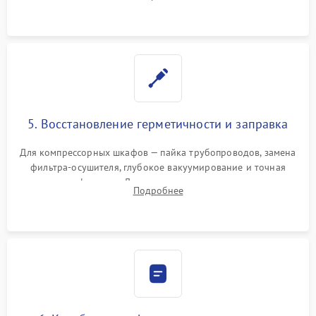
фильтров или поврежденных уплотнителей дверцы.
5. Восстановление герметичности и заправка
Для компрессорных шкафов — пайка трубопроводов, замена
фильтра-осушителя, глубокое вакуумирование и точная
заправка фреоном. Для термоэлектрических — замена
Подробнее
термопасты и герметизация охлаждающего блока.