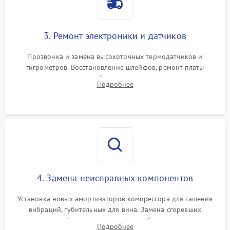
3. Ремонт электроники и датчиков
Прозвонка и замена высокоточных термодатчиков и
гигрометров. Восстановление шлейфов, ремонт платы
управления, отвечающей за поддержание микроклимата.
Подробнее
Проверка систем защиты от УФ-излучения и подсветки.
4. Замена неисправных компонентов
Установка новых амортизаторов компрессора для гашения
вибраций, губительных для вина. Замена сгоревших
элементов Пельтье, вентиляторов обдува, угольных
Подробнее