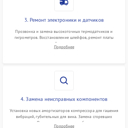
3. Ремонт электроники и датчиков
Прозвонка и замена высокоточных термодатчиков и
гигрометров. Восстановление шлейфов, ремонт платы
управления, отвечающей за поддержание микроклимата.
Подробнее
Проверка систем защиты от УФ-излучения и подсветки.
4. Замена неисправных компонентов
Установка новых амортизаторов компрессора для гашения
вибраций, губительных для вина. Замена сгоревших
элементов Пельтье, вентиляторов обдува, угольных
Подробнее