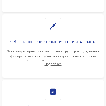
фильтров или поврежденных уплотнителей дверцы.
5. Восстановление герметичности и заправка
Для компрессорных шкафов — пайка трубопроводов, замена
фильтра-осушителя, глубокое вакуумирование и точная
заправка фреоном. Для термоэлектрических — замена
Подробнее
термопасты и герметизация охлаждающего блока.