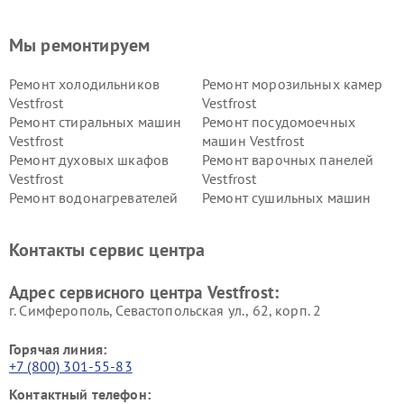
Мы ремонтируем
Ремонт холодильников
Ремонт морозильных камер
Vestfrost
Vestfrost
Ремонт стиральных машин
Ремонт посудомоечных
Vestfrost
машин Vestfrost
Ремонт духовых шкафов
Ремонт варочных панелей
Vestfrost
Vestfrost
Ремонт водонагревателей
Ремонт сушильных машин
Vestfrost
Vestfrost
Ремонт винных шкафов
Ремонт вытяжек Vestfrost
Контакты сервис центра
Vestfrost
Ремонт пылесосов Vestfrost
Адрес сервисного центра Vestfrost:
г. Симферополь, Севастопольская ул., 62, корп. 2
Горячая линия:
+7 (800) 301-55-83
Контактный телефон: