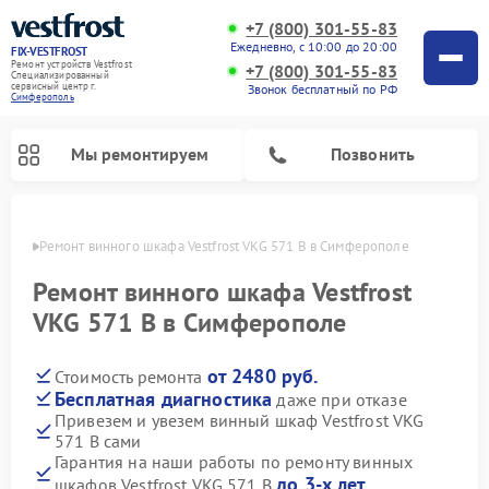
+7 (800) 301-55-83
Ежедневно, с 10:00 до 20:00
FIX-VESTFROST
Ремонт устройств Vestfrost
+7 (800) 301-55-83
Специализированный
cервисный центр г.
Звонок бесплатный по РФ
Симферополь
Мы ремонтируем
Позвонить
ополе
Ремонт винного шкафа Vestfrost VKG 571 B в Симферополе
Ремонт винного шкафа Vestfrost
VKG 571 B в Симферополе
от 2480 руб.
Стоимость ремонта
Бесплатная диагностика
даже при отказе
Привезем и увезем винный шкаф Vestfrost VKG
571 B сами
Ремонт холодильников Vestfrost
Ремонт стиральных машин Vestfrost
Ремонт духовых шкафов Vestfrost
Ремонт водонагревателей Vestfrost
Ремонт морозильных камер Vestfrost
Ремонт посудомоечных машин Vestfrost
Ремонт варочных панелей Vestfrost
Ремонт сушильных машин Vestfrost
Гарантия на наши работы по ремонту винных
до 3-х лет
шкафов Vestfrost VKG 571 B