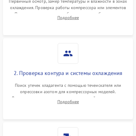
Первичный осмотр, замер температуры и влажности в зонах
охлаждения. Проверка работы компрессора или элементов
Пельтье, оценка уровня вибрации и шума. Считывание
Подробнее
ошибок с модуля управления.
2. Проверка контура и системы охлаждения
Поиск утечек хладагента с помощью течеискателя или
опрессовки азотом для компрессорных моделей.
Диагностика термоэлектрических модулей, радиаторов и
Подробнее
кулеров на предмет перегрева или выхода из строя.