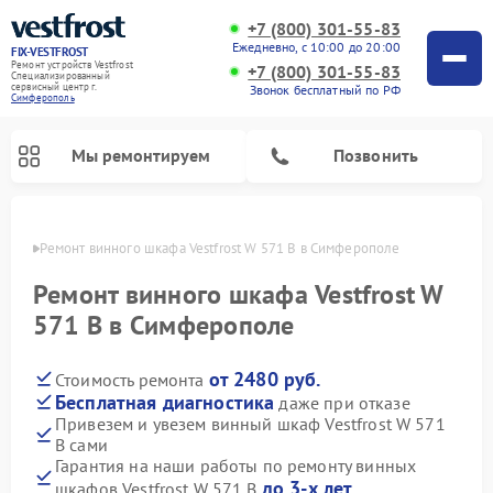
+7 (800) 301-55-83
Ежедневно, с 10:00 до 20:00
FIX-VESTFROST
Ремонт устройств Vestfrost
+7 (800) 301-55-83
Специализированный
cервисный центр г.
Звонок бесплатный по РФ
Симферополь
Мы ремонтируем
Позвонить
ополе
Ремонт винного шкафа Vestfrost W 571 B в Симферополе
Ремонт винного шкафа Vestfrost W
571 B в Симферополе
от 2480 руб.
Стоимость ремонта
Бесплатная диагностика
даже при отказе
Привезем и увезем винный шкаф Vestfrost W 571
B сами
Ремонт холодильников Vestfrost
Ремонт стиральных машин Vestfrost
Ремонт духовых шкафов Vestfrost
Ремонт водонагревателей Vestfrost
Ремонт морозильных камер Vestfrost
Ремонт посудомоечных машин Vestfrost
Ремонт варочных панелей Vestfrost
Ремонт сушильных машин Vestfrost
Гарантия на наши работы по ремонту винных
до 3-х лет
шкафов Vestfrost W 571 B