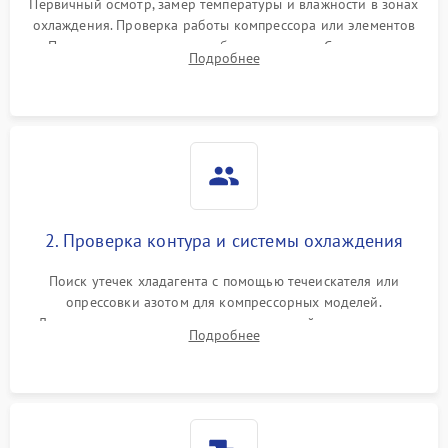
Первичный осмотр, замер температуры и влажности в зонах
охлаждения. Проверка работы компрессора или элементов
Пельтье, оценка уровня вибрации и шума. Считывание
Подробнее
ошибок с модуля управления.
2. Проверка контура и системы охлаждения
Поиск утечек хладагента с помощью течеискателя или
опрессовки азотом для компрессорных моделей.
Диагностика термоэлектрических модулей, радиаторов и
Подробнее
кулеров на предмет перегрева или выхода из строя.