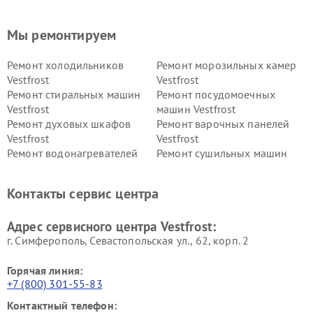
Мы ремонтируем
Ремонт холодильников
Ремонт морозильных камер
Vestfrost
Vestfrost
Ремонт стиральных машин
Ремонт посудомоечных
Vestfrost
машин Vestfrost
Ремонт духовых шкафов
Ремонт варочных панелей
Vestfrost
Vestfrost
Ремонт водонагревателей
Ремонт сушильных машин
Vestfrost
Vestfrost
Ремонт винных шкафов
Ремонт вытяжек Vestfrost
Контакты сервис центра
Vestfrost
Ремонт пылесосов Vestfrost
Адрес сервисного центра Vestfrost:
г. Симферополь, Севастопольская ул., 62, корп. 2
Горячая линия:
+7 (800) 301-55-83
Контактный телефон: