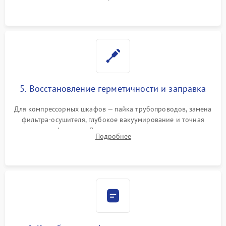
фильтров или поврежденных уплотнителей дверцы.
5. Восстановление герметичности и заправка
Для компрессорных шкафов — пайка трубопроводов, замена
фильтра-осушителя, глубокое вакуумирование и точная
заправка фреоном. Для термоэлектрических — замена
Подробнее
термопасты и герметизация охлаждающего блока.