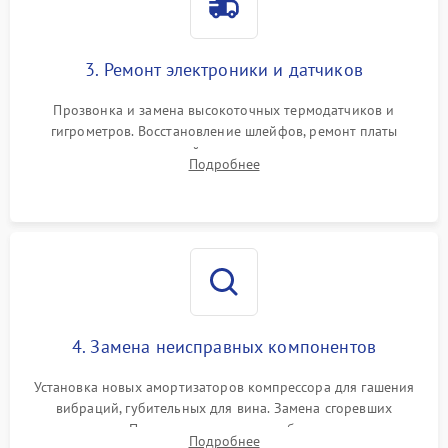
3. Ремонт электроники и датчиков
Прозвонка и замена высокоточных термодатчиков и
гигрометров. Восстановление шлейфов, ремонт платы
управления, отвечающей за поддержание микроклимата.
Подробнее
Проверка систем защиты от УФ-излучения и подсветки.
4. Замена неисправных компонентов
Установка новых амортизаторов компрессора для гашения
вибраций, губительных для вина. Замена сгоревших
элементов Пельтье, вентиляторов обдува, угольных
Подробнее