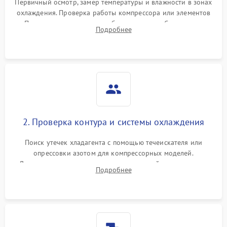
Первичный осмотр, замер температуры и влажности в зонах
охлаждения. Проверка работы компрессора или элементов
Пельтье, оценка уровня вибрации и шума. Считывание
Подробнее
ошибок с модуля управления.
2. Проверка контура и системы охлаждения
Поиск утечек хладагента с помощью течеискателя или
опрессовки азотом для компрессорных моделей.
Диагностика термоэлектрических модулей, радиаторов и
Подробнее
кулеров на предмет перегрева или выхода из строя.