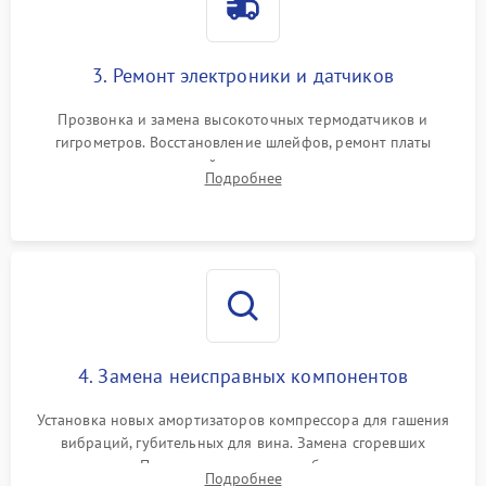
3. Ремонт электроники и датчиков
Прозвонка и замена высокоточных термодатчиков и
гигрометров. Восстановление шлейфов, ремонт платы
управления, отвечающей за поддержание микроклимата.
Подробнее
Проверка систем защиты от УФ-излучения и подсветки.
4. Замена неисправных компонентов
Установка новых амортизаторов компрессора для гашения
вибраций, губительных для вина. Замена сгоревших
элементов Пельтье, вентиляторов обдува, угольных
Подробнее