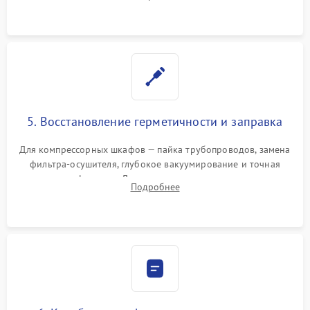
фильтров или поврежденных уплотнителей дверцы.
5. Восстановление герметичности и заправка
Для компрессорных шкафов — пайка трубопроводов, замена
фильтра-осушителя, глубокое вакуумирование и точная
заправка фреоном. Для термоэлектрических — замена
Подробнее
термопасты и герметизация охлаждающего блока.