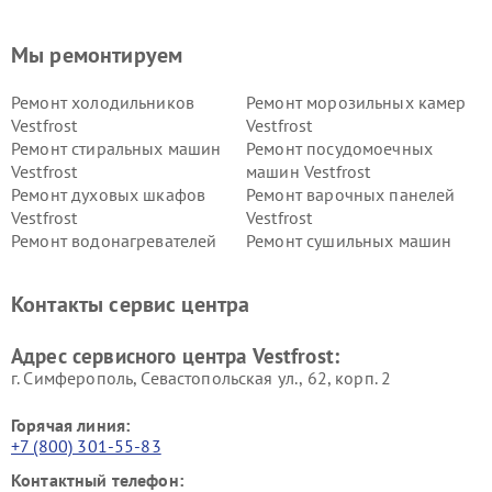
Мы ремонтируем
Ремонт холодильников
Ремонт морозильных камер
Vestfrost
Vestfrost
Ремонт стиральных машин
Ремонт посудомоечных
Vestfrost
машин Vestfrost
Ремонт духовых шкафов
Ремонт варочных панелей
Vestfrost
Vestfrost
Ремонт водонагревателей
Ремонт сушильных машин
Vestfrost
Vestfrost
Ремонт винных шкафов
Ремонт вытяжек Vestfrost
Контакты сервис центра
Vestfrost
Ремонт пылесосов Vestfrost
Адрес сервисного центра Vestfrost:
г. Симферополь, Севастопольская ул., 62, корп. 2
Горячая линия:
+7 (800) 301-55-83
Контактный телефон: