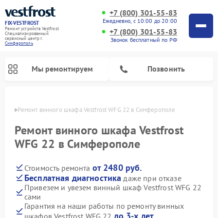
+7 (800) 301-55-83
Ежедневно, с 10:00 до 20:00
FIX-VESTFROST
Ремонт устройств Vestfrost
+7 (800) 301-55-83
Специализированный
cервисный центр г.
Звонок бесплатный по РФ
Симферополь
Мы ремонтируем
Позвонить
ополе
Ремонт винного шкафа Vestfrost WFG 22 в Симферополе
Ремонт винного шкафа Vestfrost
WFG 22 в Симферополе
от 2480 руб.
Стоимость ремонта
Бесплатная диагностика
даже при отказе
Привезем и увезем винный шкаф Vestfrost WFG 22
сами
Ремонт холодильников Vestfrost
Ремонт стиральных машин Vestfrost
Ремонт духовых шкафов Vestfrost
Ремонт водонагревателей Vestfrost
Ремонт морозильных камер Vestfrost
Ремонт посудомоечных машин Vestfrost
Ремонт варочных панелей Vestfrost
Ремонт сушильных машин Vestfrost
Гарантия на наши работы по ремонту винных
до 3-х лет
шкафов Vestfrost WFG 22