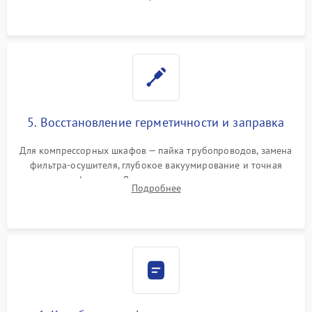
фильтров или поврежденных уплотнителей дверцы.
5. Восстановление герметичности и заправка
Для компрессорных шкафов — пайка трубопроводов, замена
фильтра-осушителя, глубокое вакуумирование и точная
заправка фреоном. Для термоэлектрических — замена
Подробнее
термопасты и герметизация охлаждающего блока.