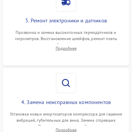
3. Ремонт электроники и датчиков
Прозвонка и замена высокоточных термодатчиков и
гигрометров. Восстановление шлейфов, ремонт платы
управления, отвечающей за поддержание микроклимата.
Подробнее
Проверка систем защиты от УФ-излучения и подсветки.
4. Замена неисправных компонентов
Установка новых амортизаторов компрессора для гашения
вибраций, губительных для вина. Замена сгоревших
элементов Пельтье, вентиляторов обдува, угольных
Подробнее