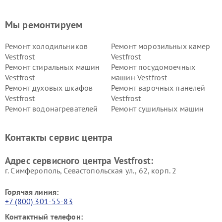
Мы ремонтируем
Ремонт холодильников
Ремонт морозильных камер
Vestfrost
Vestfrost
Ремонт стиральных машин
Ремонт посудомоечных
Vestfrost
машин Vestfrost
Ремонт духовых шкафов
Ремонт варочных панелей
Vestfrost
Vestfrost
Ремонт водонагревателей
Ремонт сушильных машин
Vestfrost
Vestfrost
Ремонт винных шкафов
Ремонт вытяжек Vestfrost
Контакты сервис центра
Vestfrost
Ремонт пылесосов Vestfrost
Адрес сервисного центра Vestfrost:
г. Симферополь, Севастопольская ул., 62, корп. 2
Горячая линия:
+7 (800) 301-55-83
Контактный телефон: