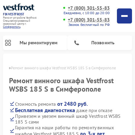
+7 (800) 301-55-83
Ежедневно, с 10:00 до 20:00
FIX-VESTFROST
Ремонт устройств Vestfrost
+7 (800) 301-55-83
Специализированный
cервисный центр г.
Звонок бесплатный по РФ
Симферополь
Мы ремонтируем
Позвонить
ополе
Ремонт винного шкафа Vestfrost WSBS 185 S в Симферополе
Ремонт винного шкафа Vestfrost
WSBS 185 S в Симферополе
от 2480 руб.
Стоимость ремонта
Бесплатная диагностика
даже при отказе
Привезем и увезем винный шкаф Vestfrost WSBS
185 S сами
Ремонт холодильников Vestfrost
Ремонт стиральных машин Vestfrost
Ремонт духовых шкафов Vestfrost
Ремонт водонагревателей Vestfrost
Ремонт морозильных камер Vestfrost
Ремонт посудомоечных машин Vestfrost
Ремонт варочных панелей Vestfrost
Ремонт сушильных машин Vestfrost
Гарантия на наши работы по ремонту винных
до 3-х лет
шкафов Vestfrost WSBS 185 S