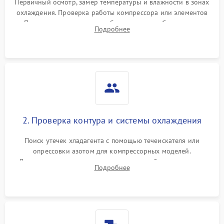
Первичный осмотр, замер температуры и влажности в зонах
охлаждения. Проверка работы компрессора или элементов
Пельтье, оценка уровня вибрации и шума. Считывание
Подробнее
ошибок с модуля управления.
2. Проверка контура и системы охлаждения
Поиск утечек хладагента с помощью течеискателя или
опрессовки азотом для компрессорных моделей.
Диагностика термоэлектрических модулей, радиаторов и
Подробнее
кулеров на предмет перегрева или выхода из строя.