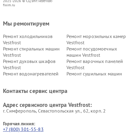
2021-2026 © СЦ smf.vestfrost-
fixim.ru
Мы ремонтируем
Ремонт холодильников
Ремонт морозильных камер
Vestfrost
Vestfrost
Ремонт стиральных машин
Ремонт посудомоечных
Vestfrost
машин Vestfrost
Ремонт духовых шкафов
Ремонт варочных панелей
Vestfrost
Vestfrost
Ремонт водонагревателей
Ремонт сушильных машин
Vestfrost
Vestfrost
Ремонт винных шкафов
Ремонт вытяжек Vestfrost
Контакты сервис центра
Vestfrost
Ремонт пылесосов Vestfrost
Адрес сервисного центра Vestfrost:
г. Симферополь, Севастопольская ул., 62, корп. 2
Горячая линия:
+7 (800) 301-55-83