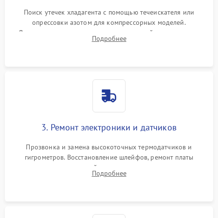
Поиск утечек хладагента с помощью течеискателя или
опрессовки азотом для компрессорных моделей.
Диагностика термоэлектрических модулей, радиаторов и
Подробнее
кулеров на предмет перегрева или выхода из строя.
3. Ремонт электроники и датчиков
Прозвонка и замена высокоточных термодатчиков и
гигрометров. Восстановление шлейфов, ремонт платы
управления, отвечающей за поддержание микроклимата.
Подробнее
Проверка систем защиты от УФ-излучения и подсветки.