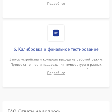
заправка фреоном. Для термоэлектрических — замена
Подробнее
термопасты и герметизация охлаждающего блока.
6. Калибровка и финальное тестирование
Запуск устройства и контроль выхода на рабочий режим.
Проверка точности поддержания температуры в разных
климатических зонах шкафа, оценка уровня стабильности
Подробнее
влажности и полного отсутствия вибраций корпуса.
FAQ. Ответы на вопросы