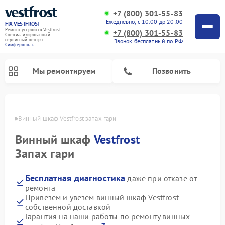
+7 (800) 301-55-83
Ежедневно, с 10:00 до 20:00
FIX-VESTFROST
Ремонт устройств Vestfrost
+7 (800) 301-55-83
Специализированный
cервисный центр г.
Звонок бесплатный по РФ
Симферополь
Мы ремонтируем
Позвонить
ополе
Винный шкаф Vestfrost запах гари
Винный шкаф
Vestfrost
Запах гари
Бесплатная диагностика
даже при отказе от
ремонта
Привезем и увезем винный шкаф Vestfrost
собственной доставкой
Ремонт холодильников Vestfrost
Ремонт стиральных машин Vestfrost
Ремонт духовых шкафов Vestfrost
Ремонт водонагревателей Vestfrost
Ремонт морозильных камер Vestfrost
Ремонт посудомоечных машин Vestfrost
Ремонт варочных панелей Vestfrost
Ремонт сушильных машин Vestfrost
Гарантия на наши работы по ремонту винных