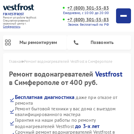
+7 (800) 301-55-83
Ежедневно, с 10:00 до 20:00
FIX-VESTFROST
Ремонт устройств Vestfrost
+7 (800) 301-55-83
Специализированный
cервисный центр г.
Звонок бесплатный по РФ
Симферополь
Мы ремонтируем
Позвонить
Главная
Ремонт водонагревателей Vestfrost в Симферополе
Ремонт водонагревателей
Vestfrost
в Симферополе от 400 руб.
Бесплатная диагностика
даже при отказе от
ремонта
Ремонт бытовой техники у вас дома с выездом
квалифицированного мастера
Гарантия на наши работы по ремонту
Ремонт холодильников Vestfrost
Ремонт стиральных машин Vestfrost
Ремонт духовых шкафов Vestfrost
Ремонт сушильных машин Vestfrost
Ремонт морозильных камер Vestfrost
Ремонт посудомоечных машин Vestfrost
Ремонт варочных панелей Vestfrost
Ремонт винных шкафов Vestfrost
до 3-х лет
водонагревателей Vestfrost
Срочный ремонт водонагревателей Vestfrost в