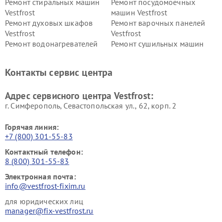
Ремонт стиральных машин
Ремонт посудомоечных
Vestfrost
машин Vestfrost
Ремонт духовых шкафов
Ремонт варочных панелей
Vestfrost
Vestfrost
Ремонт водонагревателей
Ремонт сушильных машин
Vestfrost
Vestfrost
Ремонт винных шкафов
Ремонт вытяжек Vestfrost
Контакты сервис центра
Vestfrost
Ремонт пылесосов Vestfrost
Адрес сервисного центра Vestfrost:
г. Симферополь, Севастопольская ул., 62, корп. 2
Горячая линия:
+7 (800) 301-55-83
Контактный телефон:
8 (800) 301-55-83
Электронная почта:
info@vestfrost-fixim.ru
для юридических лиц
manager@fix-vestfrost.ru