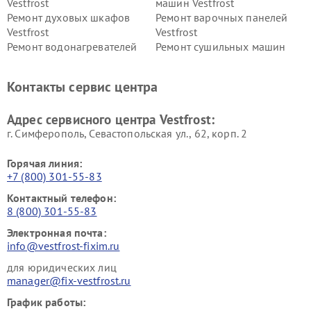
Vestfrost
машин Vestfrost
Ремонт духовых шкафов
Ремонт варочных панелей
Vestfrost
Vestfrost
Ремонт водонагревателей
Ремонт сушильных машин
Vestfrost
Vestfrost
Ремонт винных шкафов
Ремонт вытяжек Vestfrost
Контакты сервис центра
Vestfrost
Ремонт пылесосов Vestfrost
Адрес сервисного центра Vestfrost:
г. Симферополь, Севастопольская ул., 62, корп. 2
Горячая линия:
+7 (800) 301-55-83
Контактный телефон:
8 (800) 301-55-83
Электронная почта:
info@vestfrost-fixim.ru
для юридических лиц
manager@fix-vestfrost.ru
График работы: