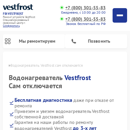
+7 (800) 301-55-83
Ежедневно, с 10:00 до 20:00
FIX-VESTFROST
Ремонт устройств Vestfrost
+7 (800) 301-55-83
Специализированный
cервисный центр г.
Звонок бесплатный по РФ
Симферополь
Мы ремонтируем
Позвонить
ополе
Водонагреватель Vestfrost сам отключается
Водонагреватель
Vestfrost
Сам отключается
Бесплатная диагностика
даже при отказе от
ремонта
Привезем и увезем водонагреватель Vestfrost
собственной доставкой
Ремонт холодильников Vestfrost
Ремонт стиральных машин Vestfrost
Ремонт духовых шкафов Vestfrost
Ремонт сушильных машин Vestfrost
Ремонт морозильных камер Vestfrost
Ремонт посудомоечных машин Vestfrost
Ремонт варочных панелей Vestfrost
Ремонт винных шкафов Vestfrost
Гарантия на наши работы по ремонту
до 3-х лет
водонагревателей Vestfrost