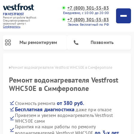
+7 (800) 301-55-83
Ежедневно, с 10:00 до 20:00
FIX-VESTFROST
Ремонт устройств Vestfrost
+7 (800) 301-55-83
Специализированный
cервисный центр г.
Звонок бесплатный по РФ
Симферополь
Мы ремонтируем
Позвонить
ополе
Ремонт водонагревателя Vestfrost WHC50E в Симферополе
Ремонт водонагревателя Vestfrost
WHC50E в Симферополе
от 380 руб.
Стоимость ремонта
Бесплатная диагностика
даже при отказе
Привезем и увезем водонагреватель Vestfrost
WHC50E сами
Ремонт холодильников Vestfrost
Ремонт стиральных машин Vestfrost
Ремонт духовых шкафов Vestfrost
Ремонт сушильных машин Vestfrost
Ремонт морозильных камер Vestfrost
Ремонт посудомоечных машин Vestfrost
Ремонт варочных панелей Vestfrost
Ремонт винных шкафов Vestfrost
Гарантия на наши работы по ремонту
до 3-х лет
водонагревателей Vestfrost WHC50E