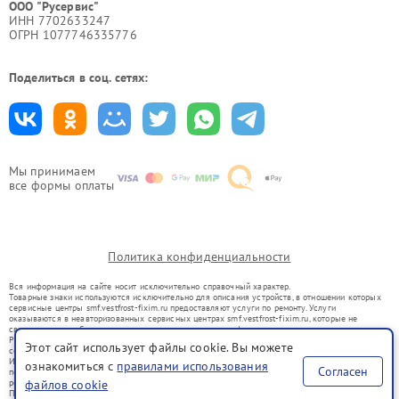
ООО "Русервис"
ИНН 7702633247
ОГРН 1077746335776
Поделиться в соц. сетях:
Мы принимаем
все формы оплаты
Политика конфиденциальности
Вся информация на сайте носит исключительно справочный характер.
Товарные знаки используются исключительно для описания устройств, в отношении которых
сервисные центры smf.vestfrost-fixim.ru предоставляют услуги по ремонту. Услуги
оказываются в неавторизованных сервисных центрах smf.vestfrost-fixim.ru, которые не
связаны с правообладателями товарных знаков или их официальными представителями.
Ремонт осуществляется для устройств, уже введенных в гражданский оборот в соответствии
Этот сайт использует файлы cookie. Вы можете
со статьей 1487 ГК РФ.
Использование товарных знаков не преследует цели индивидуализации услуг или введения
ознакомиться с
правилами использования
Согласен
потребителей в заблуждение, а служит для информирования о предоставляемых услугах по
ремонту техники указанных брендов.
файлов cookie
Представленная на сайте информация не является публичной офертой, определяемой