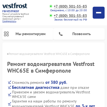
+7 (800) 301-55-83
Ежедневно, с 10:00 до 20:00
FIX-VESTFROST
Ремонт устройств Vestfrost
+7 (800) 301-55-83
Специализированный
cервисный центр г.
Звонок бесплатный по РФ
Симферополь
Мы ремонтируем
Позвонить
ополе
Ремонт водонагревателя Vestfrost WHC65E в Симферополе
Ремонт водонагревателя Vestfrost
WHC65E в Симферополе
от 380 руб.
Стоимость ремонта
Бесплатная диагностика
даже при отказе
Привезем и увезем водонагреватель Vestfrost
WHC65E сами
Ремонт холодильников Vestfrost
Ремонт стиральных машин Vestfrost
Ремонт духовых шкафов Vestfrost
Ремонт сушильных машин Vestfrost
Ремонт морозильных камер Vestfrost
Ремонт посудомоечных машин Vestfrost
Ремонт варочных панелей Vestfrost
Ремонт винных шкафов Vestfrost
Гарантия на наши работы по ремонту
до 3-х лет
водонагревателей Vestfrost WHC65E