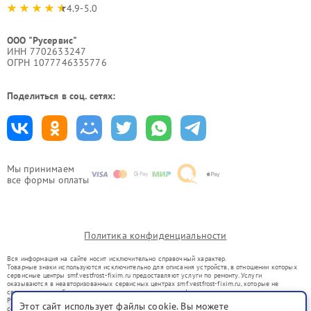
4.9-5.0
ООО "Русервис"
ИНН 7702633247
ОГРН 1077746335776
Поделиться в соц. сетях:
Мы принимаем
все формы оплаты
Политика конфиденциальности
Вся информация на сайте носит исключительно справочный характер.
Товарные знаки используются исключительно для описания устройств, в отношении которых
сервисные центры smf.vestfrost-fixim.ru предоставляют услуги по ремонту. Услуги
оказываются в неавторизованных сервисных центрах smf.vestfrost-fixim.ru, которые не
связаны с правообладателями товарных знаков или их официальными представителями.
Ремонт осуществляется для устройств, уже введенных в гражданский оборот в соответствии
Этот сайт использует файлы cookie. Вы можете
со статьей 1487 ГК РФ.