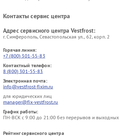
Vestfrost
Vestfrost
Ремонт винных шкафов
Ремонт вытяжек Vestfrost
Контакты сервис центра
Vestfrost
Ремонт пылесосов Vestfrost
Адрес сервисного центра Vestfrost:
г. Симферополь, Севастопольская ул., 62, корп. 2
Горячая линия:
+7 (800) 301-55-83
Контактный телефон:
8 (800) 301-55-83
Электронная почта:
info@vestfrost-fixim.ru
для юридических лиц
manager@fix-vestfrost.ru
График работы:
ПН-ВСК с 9:00 до 21:00 без перерывов и выходных
Рейтинг сервисного центра