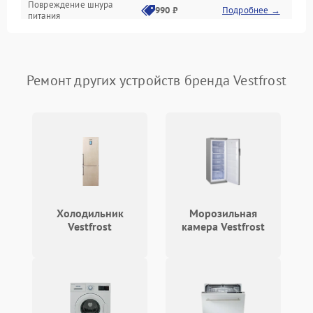
Повреждение шнура
990 ₽
Подробнее →
питания
Выбивает автомат при
550 ₽
Подробнее →
включении
Ремонт других устройств бренда Vestfrost
Не ключается вытяжка
550 ₽
Подробнее →
Неисправность пускового
1000 ₽
Подробнее →
конденсатора
Поломка реле
1000 ₽
Подробнее →
Холодильник
Морозильная
Vestfrost
камера Vestfrost