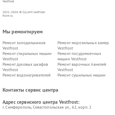
Vestfrost
2021-2026 © СЦ smf.vestfrost-
fixim.ru
Мы ремонтируем
Ремонт холодильников
Ремонт морозильных камер
Vestfrost
Vestfrost
Ремонт стиральных машин
Ремонт посудомоечных
Vestfrost
машин Vestfrost
Ремонт духовых шкафов
Ремонт варочных панелей
Vestfrost
Vestfrost
Ремонт водонагревателей
Ремонт сушильных машин
Vestfrost
Vestfrost
Ремонт винных шкафов
Ремонт вытяжек Vestfrost
Контакты сервис центра
Vestfrost
Ремонт пылесосов Vestfrost
Адрес сервисного центра Vestfrost:
г. Симферополь, Севастопольская ул., 62, корп. 2