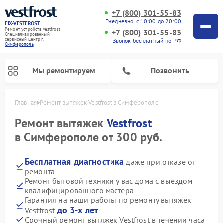
+7 (800) 301-55-83
Ежедневно, с 10:00 до 20:00
FIX-VESTFROST
Ремонт устройств Vestfrost
+7 (800) 301-55-83
Специализированный
cервисный центр г.
Звонок бесплатный по РФ
Симферополь
Мы ремонтируем
Позвонить
Главная
Ремонт вытяжек Vestfrost в Симферополе
Ремонт вытяжек
Vestfrost
в Симферополе от 300 руб.
Бесплатная диагностика
даже при отказе от
ремонта
Ремонт бытовой техники у вас дома с выездом
квалифицированного мастера
Гарантия на наши работы по ремонту вытяжек
Ремонт холодильников Vestfrost
Ремонт стиральных машин Vestfrost
Ремонт духовых шкафов Vestfrost
Ремонт водонагревателей Vestfrost
Ремонт винных шкафов Vestfrost
Ремонт морозильных камер Vestfrost
Ремонт посудомоечных машин Vestfrost
Ремонт варочных панелей Vestfrost
Ремонт сушильных машин Vestfrost
до 3-х лет
Vestfrost
Срочный ремонт вытяжек Vestfrost в течении часа