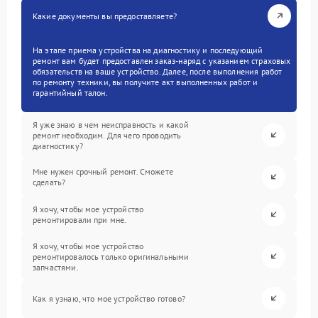
Какие документы вы предоставляете?
На этапе приема устройства на диагностику и последующий
ремонт вам будет предоставлен заказ-наряд с указанием страховых
обязательств на ваше устройство. Далее, после выполнения работ
по ремонту техники, вы получите акт выполненных работ и
гарантийный талон.
Я уже знаю в чем неисправность и какой
ремонт необходим. Для чего проводить
диагностику?
Мне нужен срочный ремонт. Сможете
сделать?
Я хочу, чтобы мое устройство
ремонтировали при мне.
Я хочу, чтобы мое устройство
ремонтировалось только оригинальными
запчастями.
Как я узнаю, что мое устройство готово?