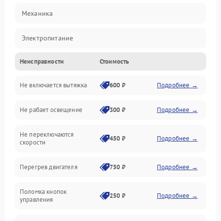
Механика
Электропитание
Неисправности
Стоимость
Вентиляция
Не включается вытяжка
600 ₽
Подробнее →
Освещение
Не рабает освещение
300 ₽
Подробнее →
Механические повреждения
Не переключаются
Электроника
450 ₽
Подробнее →
скорости
Электрика/Механические
Перегрев двигателя
750 ₽
Подробнее →
Поломка кнопок
250 ₽
Подробнее →
управления