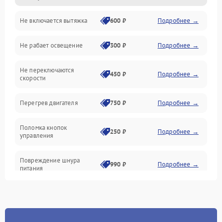
Не включается вытяжка
600 ₽
Подробнее →
Освещение
Не рабает освещение
300 ₽
Подробнее →
Механические повреждения
Не переключаются
Электроника
450 ₽
Подробнее →
скорости
Электрика/Механические
Перегрев двигателя
750 ₽
Подробнее →
Поломка кнопок
250 ₽
Подробнее →
управления
Повреждение шнура
990 ₽
Подробнее →
питания
Выбивает автомат при
550 ₽
Подробнее →
включении