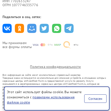
ИНН 7702633247
ОГРН 1077746335776
Поделиться в соц. сетях:
Мы принимаем
все формы оплаты
Политика конфиденциальности
Вся информация на сайте носит исключительно справочный характер.
Товарные знаки используются исключительно для описания устройств, в отношении которых
сервисные центры smf.vestfrost-fixim.ru предоставляют услуги по ремонту. Услуги
оказываются в неавторизованных сервисных центрах smf.vestfrost-fixim.ru, которые не
связаны с правообладателями товарных знаков или их официальными представителями.
Ремонт осуществляется для устройств, уже введенных в гражданский оборот в соответствии
Этот сайт использует файлы cookie. Вы можете
со статьей 1487 ГК РФ.
Использование товарных знаков не преследует цели индивидуализации услуг или введения
ознакомиться с
правилами использования
Согласен
потребителей в заблуждение, а служит для информирования о предоставляемых услугах по
ремонту техники указанных брендов.
файлов cookie
Представленная на сайте информация не является публичной офертой, определяемой
положениями Статьи 437(2) Гражданского кодекса РФ