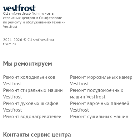
СЦ smf.vestfrost-fixim.ru - сеть
сервисных центров в Симферополе
по ремонту и обслуживанию техники
Vestfrost
2021-2026 © СЦ smf.vestfrost-
fixim.ru
Мы ремонтируем
Ремонт холодильников
Ремонт морозильных камер
Vestfrost
Vestfrost
Ремонт стиральных машин
Ремонт посудомоечных
Vestfrost
машин Vestfrost
Ремонт духовых шкафов
Ремонт варочных панелей
Vestfrost
Vestfrost
Ремонт водонагревателей
Ремонт сушильных машин
Vestfrost
Vestfrost
Ремонт винных шкафов
Ремонт вытяжек Vestfrost
Контакты сервис центра
Vestfrost