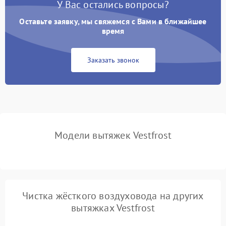
У Вас остались вопросы?
Не ключается вытяжка
550 ₽
Подробнее →
Оставьте заявку, мы свяжемся с Вами в ближайшее
Неисправность пускового
время
1000 ₽
Подробнее →
конденсатора
Заказать звонок
Поломка реле
1000 ₽
Подробнее →
Модели вытяжек Vestfrost
Чистка жёсткого воздуховода на других
вытяжках Vestfrost