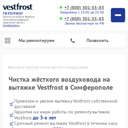
+7 (800) 301-55-83
Ежедневно, с 10:00 до 20:00
FIX-VESTFROST
Ремонт устройств Vestfrost
+7 (800) 301-55-83
Специализированный
cервисный центр г.
Звонок бесплатный по РФ
Симферополь
Мы ремонтируем
Позвонить
ополе
Вытяжка Vestfrost чистка жёсткого воздуховода
Чистка жёсткого воздуховода на
вытяжке Vestfrost в Симферополе
Привезем и увезем вытяжку Vestfrost собственной
доставкой
Гарантия на наши работы по ремонту вытяжек
до 3-х лет
Vestfrost
Ремонт холодильников Vestfrost
Ремонт стиральных машин Vestfrost
Ремонт духовых шкафов Vestfrost
Ремонт водонагревателей Vestfrost
Ремонт винных шкафов Vestfrost
Ремонт морозильных камер Vestfrost
Ремонт посудомоечных машин Vestfrost
Ремонт варочных панелей Vestfrost
Ремонт сушильных машин Vestfrost
Срочный ремонт вытяжек Vestfrost в течении часа