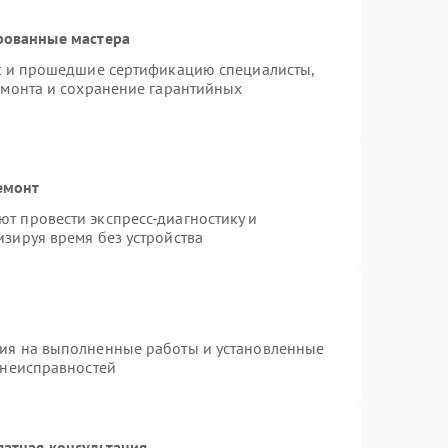
рованные мастера
st и прошедшие сертификацию специалисты,
емонта и сохранение гарантийных
емонт
т провести экспресс-диагностику и
зируя время без устройства
тия на выполненные работы и установленные
 неисправностей
латная консультация