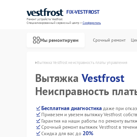
FIX-VESTFROST
Ремонт устройств Vestfrost
Специализированный cервисный центр г.
Симферополь
Мы ремонтируем
Срочный ремонт
Це
frost в Симферополе
Вытяжка Vestfrost неисправность платы управления
Вытяжка
Vestfrost
Неисправность плат
Бесплатная диагностика
даже при отказ
Привезем и увезем вытяжку Vestfrost собс
Гарантия на наши работы по ремонту вытяж
Срочный ремонт вытяжек Vestfrost в течени
20%
Скидка для вас до
Ремонт холодильников Vestfrost
Ремонт морозильных камер Vestfrost
Ремонт стиральных машин Vestfrost
Ремонт посудомоечных машин Vestfrost
Ремонт духовых шкафов Vestfrost
Ремонт варочных панелей Vestfrost
Ремонт водонагревателей Vestfrost
Ремонт сушильных машин Vestfrost
Ремонт винных шкафов Vestfrost