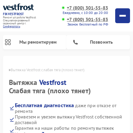
+7 (800) 301-55-83
Ежедневно, с 10:00 до 20:00
FIX-VESTFROST
Ремонт устройств Vestfrost
+7 (800) 301-55-83
Специализированный
cервисный центр г.
Звонок бесплатный по РФ
Симферополь
Мы ремонтируем
Позвонить
ополе
Вытяжка Vestfrost слабая тяга (плохо тянет)
Вытяжка
Vestfrost
Слабая тяга (плохо тянет)
Бесплатная диагностика
даже при отказе от
ремонта
Привезем и увезем вытяжку Vestfrost собственной
доставкой
Ремонт холодильников Vestfrost
Ремонт стиральных машин Vestfrost
Ремонт духовых шкафов Vestfrost
Ремонт водонагревателей Vestfrost
Ремонт винных шкафов Vestfrost
Ремонт морозильных камер Vestfrost
Ремонт посудомоечных машин Vestfrost
Ремонт варочных панелей Vestfrost
Ремонт сушильных машин Vestfrost
Гарантия на наши работы по ремонту вытяжек