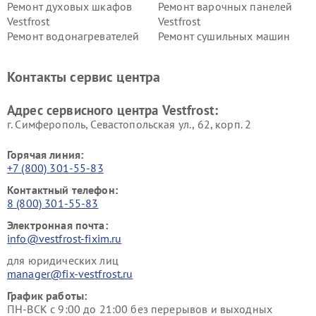
Ремонт духовых шкафов
Ремонт варочных панелей
Vestfrost
Vestfrost
Ремонт водонагревателей
Ремонт сушильных машин
Vestfrost
Vestfrost
Ремонт винных шкафов
Ремонт вытяжек Vestfrost
Контакты сервис центра
Vestfrost
Ремонт пылесосов Vestfrost
Адрес сервисного центра Vestfrost:
г. Симферополь, Севастопольская ул., 62, корп. 2
Горячая линия:
+7 (800) 301-55-83
Контактный телефон:
8 (800) 301-55-83
Электронная почта:
info@vestfrost-fixim.ru
для юридических лиц
manager@fix-vestfrost.ru
График работы:
ПН-ВСК с 9:00 до 21:00 без перерывов и выходных