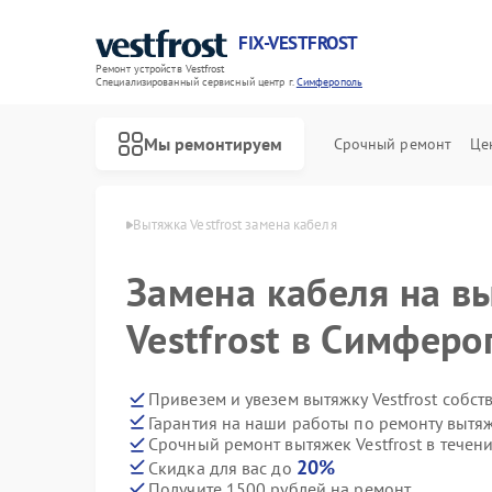
FIX-VESTFROST
Ремонт устройств Vestfrost
Специализированный cервисный центр г.
Симферополь
Мы ремонтируем
Срочный ремонт
Це
frost в Симферополе
Вытяжка Vestfrost замена кабеля
Замена кабеля на в
Vestfrost в Симферо
Привезем и увезем вытяжку Vestfrost собс
Гарантия на наши работы по ремонту вытяж
Срочный ремонт вытяжек Vestfrost в течени
20%
Скидка для вас до
Получите 1500 рублей на ремонт
Ремонт холодильников Vestfrost
Ремонт морозильных камер Vestfrost
Ремонт стиральных машин Vestfrost
Ремонт посудомоечных машин Vestfrost
Ремонт духовых шкафов Vestfrost
Ремонт варочных панелей Vestfrost
Ремонт водонагревателей Vestfrost
Ремонт сушильных машин Vestfrost
Ремонт винных шкафов Vestfrost