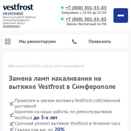
+7 (800) 301-55-83
Ежедневно, с 10:00 до 20:00
FIX-VESTFROST
Ремонт устройств Vestfrost
+7 (800) 301-55-83
Специализированный
cервисный центр г.
Звонок бесплатный по РФ
Симферополь
Мы ремонтируем
Позвонить
ополе
Вытяжка Vestfrost замена ламп накаливания
Замена ламп накаливания на
вытяжке Vestfrost в Симферополе
Привезем и увезем вытяжку Vestfrost собственной
доставкой
Гарантия на наши работы по ремонту вытяжек
до 3-х лет
Vestfrost
Ремонт холодильников Vestfrost
Ремонт стиральных машин Vestfrost
Ремонт духовых шкафов Vestfrost
Ремонт водонагревателей Vestfrost
Ремонт винных шкафов Vestfrost
Ремонт морозильных камер Vestfrost
Ремонт посудомоечных машин Vestfrost
Ремонт варочных панелей Vestfrost
Ремонт сушильных машин Vestfrost
Срочный ремонт вытяжек Vestfrost в течении часа
20%
Скидка для вас до