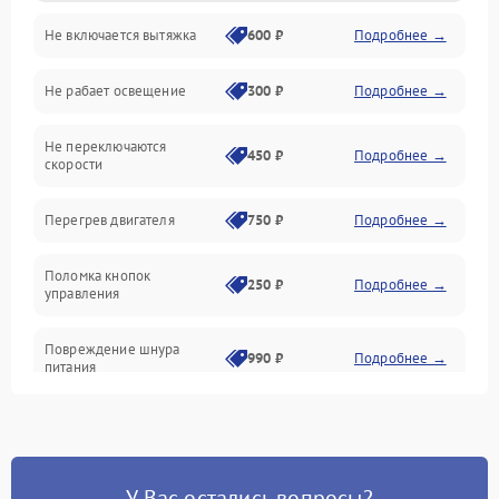
Не включается вытяжка
600 ₽
Подробнее →
Освещение
Не рабает освещение
300 ₽
Подробнее →
Механические повреждения
Не переключаются
Электроника
450 ₽
Подробнее →
скорости
Электрика/Механические
Перегрев двигателя
750 ₽
Подробнее →
Поломка кнопок
250 ₽
Подробнее →
управления
Повреждение шнура
990 ₽
Подробнее →
питания
Выбивает автомат при
550 ₽
Подробнее →
включении
У Вас остались вопросы?
Не ключается вытяжка
550 ₽
Подробнее →