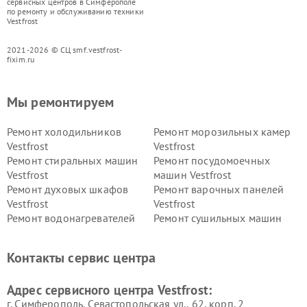
сервисных центров в Симферополе
по ремонту и обслуживанию техники
Vestfrost
2021-2026 © СЦ smf.vestfrost-
fixim.ru
Мы ремонтируем
Ремонт холодильников
Ремонт морозильных камер
Vestfrost
Vestfrost
Ремонт стиральных машин
Ремонт посудомоечных
Vestfrost
машин Vestfrost
Ремонт духовых шкафов
Ремонт варочных панелей
Vestfrost
Vestfrost
Ремонт водонагревателей
Ремонт сушильных машин
Vestfrost
Vestfrost
Ремонт винных шкафов
Ремонт вытяжек Vestfrost
Контакты сервис центра
Vestfrost
Ремонт пылесосов Vestfrost
Адрес сервисного центра Vestfrost:
г. Симферополь, Севастопольская ул., 62, корп. 2