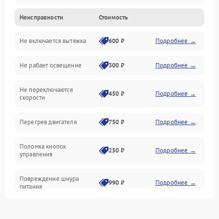
Неисправности
Стоимость
Вентиляция
Не включается вытяжка
600 ₽
Подробнее →
Освещение
Не рабает освещение
300 ₽
Подробнее →
Механические повреждения
Не переключаются
Электроника
450 ₽
Подробнее →
скорости
Электрика/Механические
Перегрев двигателя
750 ₽
Подробнее →
Поломка кнопок
250 ₽
Подробнее →
управления
Повреждение шнура
990 ₽
Подробнее →
питания
Выбивает автомат при
550 ₽
Подробнее →
включении