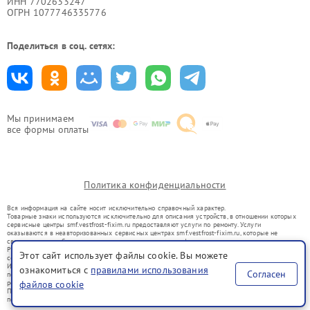
ИНН 7702633247
ОГРН 1077746335776
Поделиться в соц. сетях:
Мы принимаем
все формы оплаты
Политика конфиденциальности
Вся информация на сайте носит исключительно справочный характер.
Товарные знаки используются исключительно для описания устройств, в отношении которых
сервисные центры smf.vestfrost-fixim.ru предоставляют услуги по ремонту. Услуги
оказываются в неавторизованных сервисных центрах smf.vestfrost-fixim.ru, которые не
связаны с правообладателями товарных знаков или их официальными представителями.
Ремонт осуществляется для устройств, уже введенных в гражданский оборот в соответствии
Этот сайт использует файлы cookie. Вы можете
со статьей 1487 ГК РФ.
Использование товарных знаков не преследует цели индивидуализации услуг или введения
ознакомиться с
правилами использования
Согласен
потребителей в заблуждение, а служит для информирования о предоставляемых услугах по
ремонту техники указанных брендов.
файлов cookie
Представленная на сайте информация не является публичной офертой, определяемой
положениями Статьи 437(2) Гражданского кодекса РФ