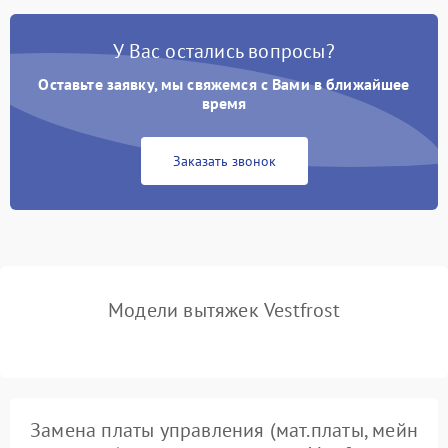
У Вас остались вопросы?
Не ключается вытяжка
550 ₽
Подробнее →
Оставьте заявку, мы свяжемся с Вами в ближайшее
Неисправность пускового
время
1000 ₽
Подробнее →
конденсатора
Заказать звонок
Поломка реле
1000 ₽
Подробнее →
Модели вытяжек Vestfrost
Замена платы управления (мат.платы, мейн