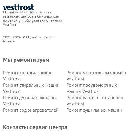
СЦ smf.vestfrost-fixim.ru - сеть
сервисных центров в Симферополе
по ремонту и обслуживанию техники
Vestfrost
2021-2026 © СЦ smf.vestfrost-
fixim.ru
Мы ремонтируем
Ремонт холодильников
Ремонт морозильных камер
Vestfrost
Vestfrost
Ремонт стиральных машин
Ремонт посудомоечных
Vestfrost
машин Vestfrost
Ремонт духовых шкафов
Ремонт варочных панелей
Vestfrost
Vestfrost
Ремонт водонагревателей
Ремонт сушильных машин
Vestfrost
Vestfrost
Ремонт винных шкафов
Ремонт вытяжек Vestfrost
Контакты сервис центра
Vestfrost