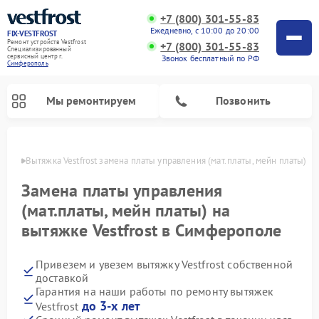
+7 (800) 301-55-83
Ежедневно, с 10:00 до 20:00
FIX-VESTFROST
Ремонт устройств Vestfrost
+7 (800) 301-55-83
Специализированный
cервисный центр г.
Звонок бесплатный по РФ
Симферополь
Мы ремонтируем
Позвонить
ополе
Вытяжка Vestfrost замена платы управления (мат.платы, мейн платы)
Замена платы управления
(мат.платы, мейн платы) на
вытяжке Vestfrost в Симферополе
Привезем и увезем вытяжку Vestfrost собственной
доставкой
Гарантия на наши работы по ремонту вытяжек
Ремонт холодильников Vestfrost
Ремонт стиральных машин Vestfrost
Ремонт духовых шкафов Vestfrost
Ремонт водонагревателей Vestfrost
Ремонт винных шкафов Vestfrost
Ремонт морозильных камер Vestfrost
Ремонт посудомоечных машин Vestfrost
Ремонт варочных панелей Vestfrost
Ремонт сушильных машин Vestfrost
до 3-х лет
Vestfrost