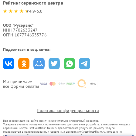
Рейтинг сервисного центра
4.9-5.0
ООО "Русервис"
ИНН 7702633247
ОГРН 1077746335776
Поделиться в соц. сетях:
Мы принимаем
все формы оплаты
Политика конфиденциальности
Вся информация на сайте носит исключительно справочный характер.
Товарные знаки используются исключительно для описания устройств, в отношении которых
сервисные центры smf.vestfrost-fixim.ru предоставляют услуги по ремонту. Услуги
оказываются в неавторизованных сервисных центрах smf.vestfrost-fixim.ru, которые не
связаны с правообладателями товарных знаков или их официальными представителями.