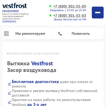
+7 (800) 301-55-83
Ежедневно, с 10:00 до 20:00
FIX-VESTFROST
Ремонт устройств Vestfrost
+7 (800) 301-55-83
Специализированный
cервисный центр г.
Звонок бесплатный по РФ
Симферополь
Мы ремонтируем
Позвонить
ополе
Вытяжка Vestfrost засор воздуховода
Вытяжка
Vestfrost
Засор воздуховода
Бесплатная диагностика
даже при отказе от
ремонта
Привезем и увезем вытяжку Vestfrost собственной
доставкой
Ремонт холодильников Vestfrost
Ремонт стиральных машин Vestfrost
Ремонт духовых шкафов Vestfrost
Ремонт водонагревателей Vestfrost
Ремонт винных шкафов Vestfrost
Ремонт морозильных камер Vestfrost
Ремонт посудомоечных машин Vestfrost
Ремонт варочных панелей Vestfrost
Ремонт сушильных машин Vestfrost
Гарантия на наши работы по ремонту вытяжек
до 3-х лет
Vestfrost